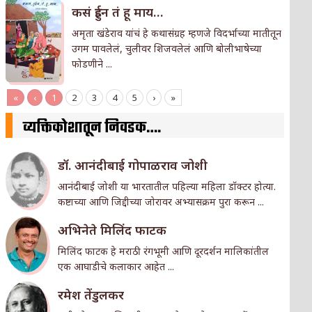
कसं हुईन तं हू माय…
अमृता खंडेराव यांचं हे कथासंग्रह म्हणजे विदर्भाच्या मातीतून
उगम पावलेलं, चुलीवर शिजवलेलं आणि बोलीभाषेच्या
फोडणीने ...
«
‹
1
2
3
4
5
›
»
व्यक्तिकोशातून निवडक….
डॉ. आनंदीबाई गोपाळराव जोशी
आनंदीबाई जोशी या भारतातील पहिल्या महिला डॉक्टर होत्या.
कष्टाच्या आणि जिद्दीच्या जोरावर अभ्यासक्रम पुरा करून ...
अभिनेते मिलिंद फाटक
मिलिंद फाटक हे मराठी रंगभूमी आणि दूरदर्शन मालिकांतील
एक आघाडीचे कलाकार आहेत ...
रमेश तेंडुलकर