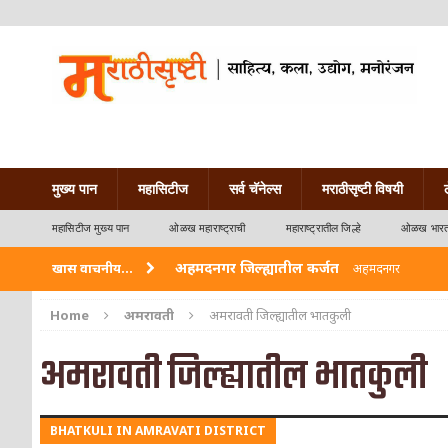
मुख्य पान
महासिटीज
सर्व चॅनेल्स
मराठीसृष्टी विषयी
महासिटीज मुख्य पान
ओळख महाराष्ट्राची
महाराष्ट्रातील जिल्हे
ओळख भारत
अहमदनगर जिल्ह्यातील कर्जत
खास वाचनीय...
अहमदनगर
विदर्भ जिल्हयातील मुख्यालय अकोला
अकोला
Home
अमरावती
अमरावती जिल्ह्यातील भातकुली
अहमदपूर – लातूर जिल्ह्यातील महत्त्वाचे शहर
ओळख
अमरावती जिल्ह्यातील भातकुली
सोलापूर जिल्ह्यातील अकलूज
ओळख महाराष्ट्राची
BHATKULI IN AMRAVATI DISTRICT
गडचिरोली जिल्ह्यातील आदिवासींचे ‘ढोल’ नृत्य
ओळ