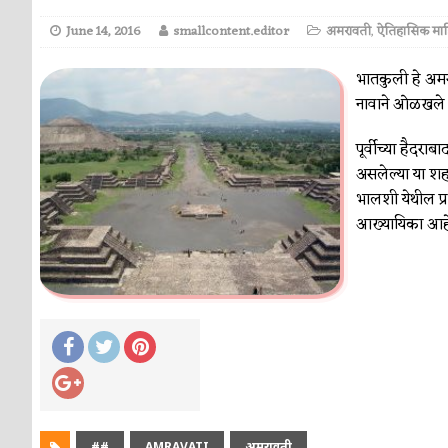
June 14, 2016
smallcontent.editor
अमरावती
,
ऐतिहासिक मा
भातकुली हे अमर
नावाने ओळखले 
पूर्वीच्या हैदरा
असलेल्या या शह
भालशी येथील प्रा
आख्यायिका आहे
##
AMRAVATI
अमरावती