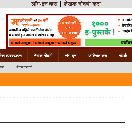
लॉग-इन करा
|
लेखक नोंदणी करा
लेख व्यवस्थापन
लेखक नोंदणी
लॉग-इन
जाहिरात करा
संपर्क
ाची
ओळख जगाची
 महाराष्ट्राची
ख महाराष्ट्राची