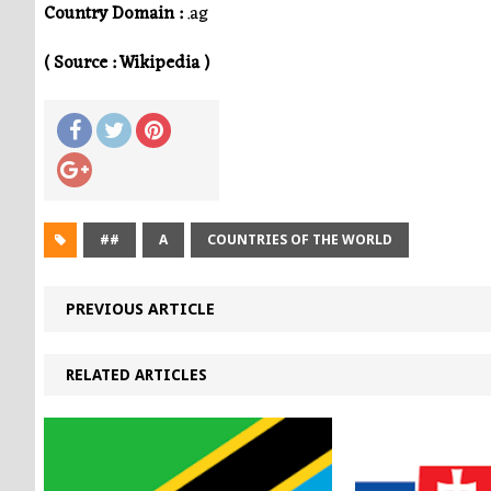
Country Domain :
.ag
( Source : Wikipedia )
##
A
COUNTRIES OF THE WORLD
PREVIOUS ARTICLE
RELATED ARTICLES