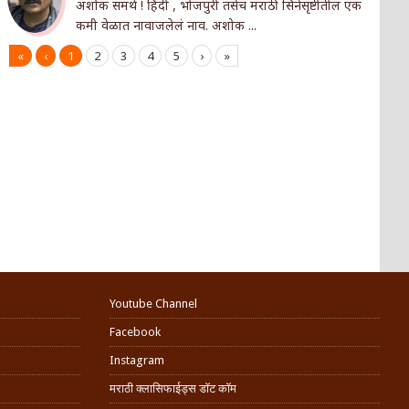
अशोक समर्थ ! हिंदी , भोजपुरी तसेच मराठी सिनेसृष्टीतील एक
कमी वेळात नावाजलेलं नाव. अशोक ...
«
‹
1
2
3
4
5
›
»
Youtube Channel
Facebook
Instagram
मराठी क्लासिफाईड्स डॉट कॉम