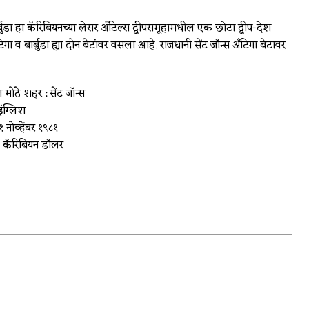
बुडा हा कॅरिबियनच्या लेसर अँटिल्स द्वीपसमूहामधील एक छोटा द्वीप-देश
गा व बार्बुडा ह्या दोन बेटांवर वसला आहे. राजधानी सेंट जॉन्स अँटिगा बेटावर
 मोठे शहर : सेंट जॉन्स
इंग्लिश
 १ नोव्हेंबर १९८१
ूर्व कॅरिबियन डॉलर