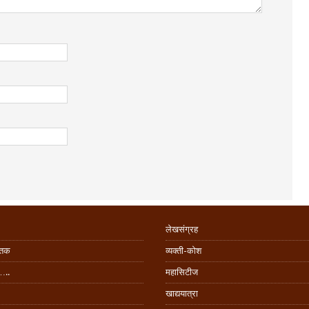
लेखसंग्रह
िंतक
व्यक्ती-कोश
…..
महासिटीज
खाद्ययात्रा