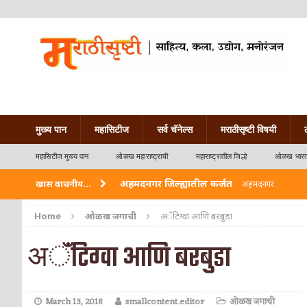
मुख्य पान
महासिटीज
सर्व चॅनेल्स
मराठीसृष्टी विषयी
महासिटीज मुख्य पान
ओळख महाराष्ट्राची
महाराष्ट्रातील जिल्हे
ओळख भारत
अहमदनगर जिल्ह्यातील कर्जत
खास वाचनीय...
अहमदनगर
विदर्भ जिल्हयातील मुख्यालय अकोला
अकोला
Home
ओळख जगाची
अॅंटिग्वा आणि बरबुडा
अहमदपूर – लातूर जिल्ह्यातील महत्त्वाचे शहर
ओळख
अॅंटिग्वा आणि बरबुडा
सोलापूर जिल्ह्यातील अकलूज
ओळख महाराष्ट्राची
गडचिरोली जिल्ह्यातील आदिवासींचे ‘ढोल’ नृत्य
ओळ
March 13, 2018
smallcontent.editor
ओळख जगाची