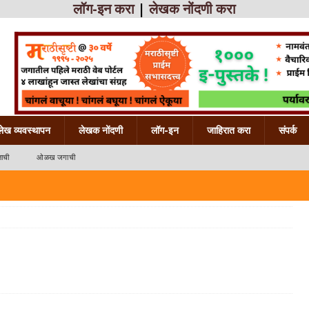
लॉग-इन करा
|
लेखक नोंदणी करा
लेख व्यवस्थापन
लेखक नोंदणी
लॉग-इन
जाहिरात करा
संपर्क
ाची
ओळख जगाची
 महाराष्ट्राची
ख महाराष्ट्राची