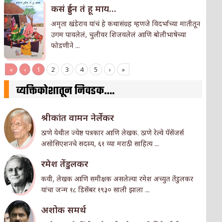
कसं हुईन तं हू माय…
अमृता खंडेराव यांचं हे कथासंग्रह म्हणजे विदर्भाच्या मातीतून
उगम पावलेलं, चुलीवर शिजवलेलं आणि बोलीभाषेच्या
फोडणीने ...
«
‹
1
2
3
4
5
›
»
व्यक्तिकोशातून निवडक….
श्रीकांत वामन नेर्लेकर
ठाणे येथील ज्येष्ठ पत्रकार आणि लेखक. ठाणे रेल्वे पॅसेंजर्स
असोसिएशनचे सदस्य, ६१ व्या मराठी साहित्य ...
रमेश तेंडुलकर
कवी, लेखक आणि समीक्षक असलेल्या रमेश अच्युत तेंडुलकर
यांचा जन्म १८ डिसेंबर १९३० साली झाला ...
अशोक समर्थ