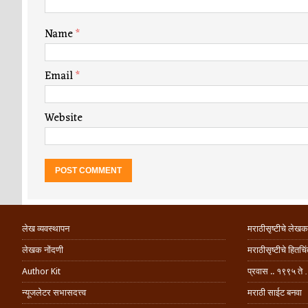
Name
*
Email
*
Website
लेख व्यवस्थापन
मराठीसृष्टीचे लेखक
लेखक नोंदणी
मराठीसृष्टीचे हितच
Author Kit
प्रवास .. १९९५ ते 
न्यूजलेटर सभासदत्त्व
मराठी साईट बनवा