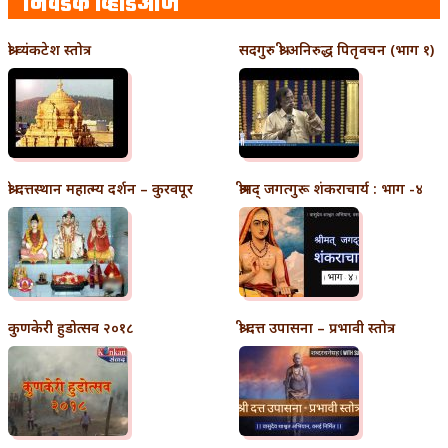
निवडक व्हिडिओज
श्री व्यंकटेश स्तोत्र
सदगुरु श्री अनिरुद्ध पितृवचन (भाग १)
श्री दत्तस्थान महात्म्य दर्शन – कुरवपूर
श्रीमद् जगत्गुरू शंकराचार्य : भाग -४
कुणकेरी हुडोत्सव २०१८
श्री दत्त उपासना – प्रभावी स्तोत्र