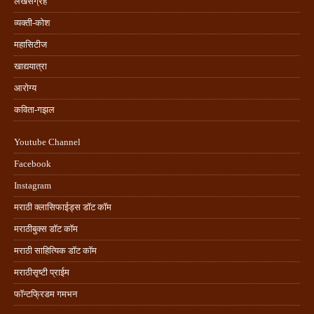
लेखसंग्रह
व्यक्ती-कोश
महासिटीज
खाद्ययात्रा
आरोग्य
कविता-गझल
Youtube Channel
Facebook
Instagram
मराठी क्लासिफाईड्स डॉट कॉम
मराठीबुक्स डॉट कॉम
मराठी साहित्यिक डॉट कॉम
मराठीसृष्टी प्राईम
फॉन्टफ्रिडम गमभन