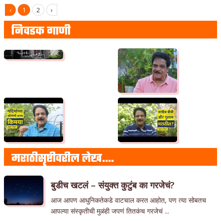
‹
1
2
›
निवडक गाणी
मराठीसृष्टीवरील लेख….
बुडीच खटलं – संयुक्त कुटुंब का गरजेचं?
आज आपण आधुनिकतेकडे वाटचाल करत आहोत, पण त्या सोबतच
आपल्या संस्कृतीची मुळंही जपणं तितकंच गरजेचं ...