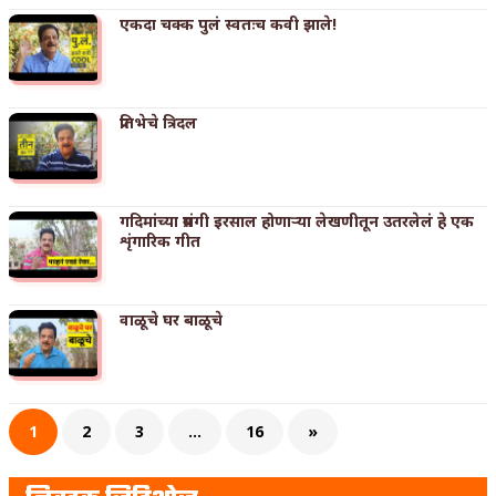
एकदा चक्क पुलं स्वतःच कवी झाले!
प्रतिभेचे त्रिदल
गदिमांच्या प्रसंगी इरसाल होणाऱ्या लेखणीतून उतरलेलं हे एक
शृंगारिक गीत
वाळूचे घर बाळूचे
1
2
3
…
16
»