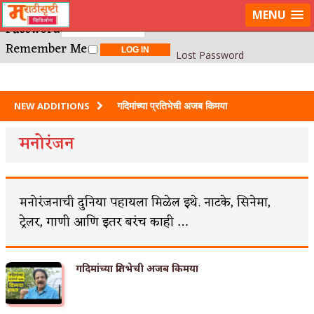
Username or E-mail
LOG IN
MENU
Password
Remember Me
Lost Password
गदिमांच्या प्रतिभेची अजब किमया
NEW ADDITIONS
साहिब बीबी और गुलाम मराठीत?
मनोरंजन
स्त्रीच सर्वात गहिर आणि आयुष्यभर मनातल्यामनात
जाळणार दुःख कोणतं?
मनोरंजनाची दुनिया पहायला मिळेल इथे. नाटके, सिनेमा,
श्रावणाच्या रात्री घातलेली ही शपथ
ट्रेलर, गाणी आणि इतर बरंच काही …
जगातल्या तमाम प्रेयसींना केलेला उपदेश
गदिमांच्या प्रतिभेची अजब किमया