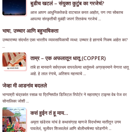
बुडीच खटलं – संयुक्त कुटुंब का गरजेचं?
आज आपण आधुनिकतेकडे वाटचाल करत आहोत, पण त्या सोबतच
आपल्या संस्कृतीची मुळंही जपणं तितकंच गरजेचं ...
भाषा, उच्चार आणि बहुभाषिकता
उच्चाराच्या संदर्भात एका भारतीय व्यावसायिकाची व्यथा: उच्चार हे ज्ञानाचे निकष आहेत का?
...
ताम्र – एक अफलातून धातू (COPPER)
तांबे हा मानवाने सर्वप्रथम वापरलेल्या धातूंमध्ये अग्रक्रमाने येणारा धातू
आहे. हे लाल रंगाचे, अतिशय महत्त्वाचे ...
जेव्हा मी आडनांव बदलले
भाग्यश्री चंद्रकांत रसाळ या प्रिन्सिपॉल डिजिटल रिपोर्टर ने महाराष्ट्र टाइम्स वेब पेज वर
सोनालिका जोशी ...
कसं हुईन तं हू माय…
अमृता खंडेराव यांचं हे कथासंग्रह म्हणजे विदर्भाच्या मातीतून उगम
पावलेलं, चुलीवर शिजवलेलं आणि बोलीभाषेच्या फोडणीने ...