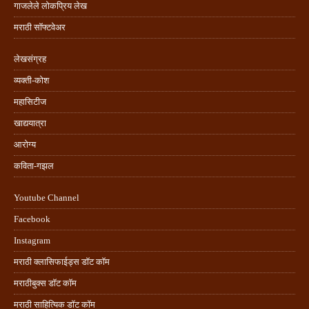
गाजलेले लोकप्रिय लेख
मराठी सॉफ्टवेअर
लेखसंग्रह
व्यक्ती-कोश
महासिटीज
खाद्ययात्रा
आरोग्य
कविता-गझल
Youtube Channel
Facebook
Instagram
मराठी क्लासिफाईड्स डॉट कॉम
मराठीबुक्स डॉट कॉम
मराठी साहित्यिक डॉट कॉम