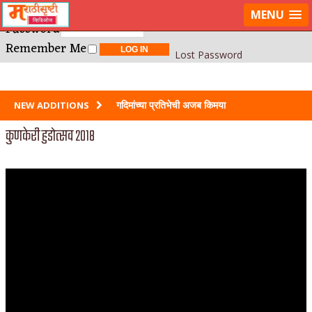
Username or E-mail
LOG IN
MENU
Password
Remember Me
Lost Password
गदिमांच्या प्रतिभेची अजब किमया
NEW ADDITIONS
कुणकेरी हुडोत्सव २०१८
साहिब बीबी और गुलाम मराठीत?
स्त्रीच सर्वात गहिर आणि आयुष्यभर मनातल्यामनात
जाळणार दुःख कोणतं?
श्रावणाच्या रात्री घातलेली ही शपथ
जगातल्या तमाम प्रेयसींना केलेला उपदेश