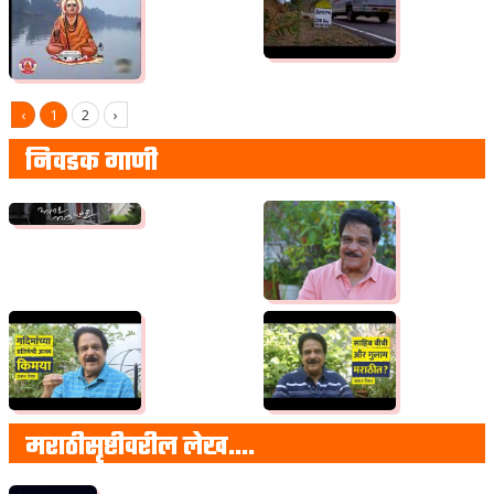
‹
1
2
›
निवडक गाणी
मराठीसृष्टीवरील लेख….