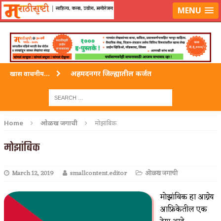
लॉग-इन करा
|
लेखक नोंदणी करा
MENU
अहमदनगर जिल्ह्यातील कर्जत
खास वाचनीय...
विदर्भ जिल्हयातील मुख्यालय अकोला
अहमदपूर – लातूर जिल्ह्यातील महत्त्वाचे शहर
Home
ओळख जगाची
मोझांबिक
सोलापूर जिल्ह्यातील अकलूज
मोझांबिक
गडचिरोली जिल्ह्यातील आदिवासींचे ‘ढोल’ नृत्य
March 12, 2019
smallcontent.editor
ओळख जगाची
मोझांबिक हा आग्नेय
आफ्रिकेतील एक