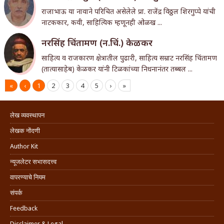
राजाभाऊ या नावाने परिचित असेलेले प्रा. राजेंद्र विठ्ठल शिरगुप्पे यांची
नाटककार, कवी, साहित्यिक म्हणूनही ओळख ...
नरसिंह चिंतामण (न.चिं.) केळकर
साहित्य व राजकारण क्षेत्रातील पुढारी, साहित्य सम्राट नरसिंह चिंतामण
(तात्यासाहेब) केळकर यांनी टिळकांच्या निधनानंतर तब्बल ...
«
‹
1
2
3
4
5
›
»
लेख व्यवस्थापन
लेखक नोंदणी
Author Kit
न्यूजलेटर सभासदत्त्व
वापरण्याचे नियम
संपर्क
Feedback
Disclaimer & Legal