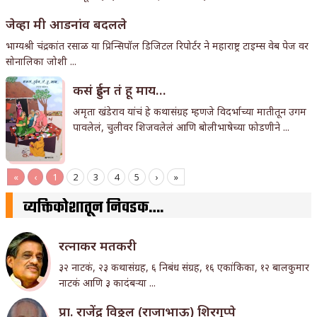
जेव्हा मी आडनांव बदलले
भाग्यश्री चंद्रकांत रसाळ या प्रिन्सिपॉल डिजिटल रिपोर्टर ने महाराष्ट्र टाइम्स वेब पेज वर
सोनालिका जोशी ...
कसं हुईन तं हू माय…
अमृता खंडेराव यांचं हे कथासंग्रह म्हणजे विदर्भाच्या मातीतून उगम
पावलेलं, चुलीवर शिजवलेलं आणि बोलीभाषेच्या फोडणीने ...
«
‹
1
2
3
4
5
›
»
व्यक्तिकोशातून निवडक….
रत्नाकर मतकरी
३२ नाटकं, २३ कथासंग्रह, ६ निबंध संग्रह, १६ एकांकिका, १२ बालकुमार
नाटकं आणि ३ कादंबर्‍या ...
प्रा. राजेंद्र विठ्ठल (राजाभाऊ) शिरगुप्पे