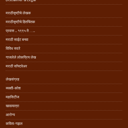
मराठीसृष्टीचे लेखक
मराठीसृष्टीचे हितचिंतक
प्रवास .. १९९५ ते …..
मराठी साईट बनवा
विविध सदरे
गाजलेले लोकप्रिय लेख
मराठी सॉफ्टवेअर
लेखसंग्रह
व्यक्ती-कोश
महासिटीज
खाद्ययात्रा
आरोग्य
कविता-गझल