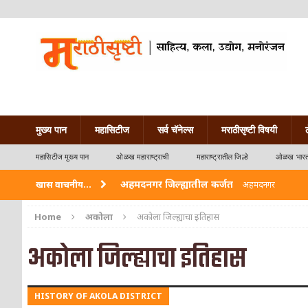
मुख्य पान
महासिटीज
सर्व चॅनेल्स
मराठीसृष्टी विषयी
महासिटीज मुख्य पान
ओळख महाराष्ट्राची
महाराष्ट्रातील जिल्हे
ओळख भारत
अहमदनगर जिल्ह्यातील कर्जत
खास वाचनीय...
अहमदनगर
विदर्भ जिल्हयातील मुख्यालय अकोला
अकोला
Home
अकोला
अकोला जिल्ह्याचा इतिहास
अहमदपूर – लातूर जिल्ह्यातील महत्त्वाचे शहर
ओळख
अकोला जिल्ह्याचा इतिहास
सोलापूर जिल्ह्यातील अकलूज
ओळख महाराष्ट्राची
HISTORY OF AKOLA DISTRICT
गडचिरोली जिल्ह्यातील आदिवासींचे ‘ढोल’ नृत्य
ओळ