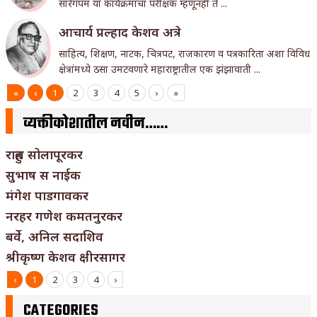
सारेगपम या कार्यक्रमाचा परीक्षक म्हणूनही ते ...
आचार्य प्रल्हाद केशव अत्रे
साहित्य, शिक्षण, नाटक, चित्रपट, राजकारण व पत्रकारिता अशा विविध
क्षेत्रांमध्ये ठसा उमटवणारे महाराष्ट्रातील एक झंझावाती ...
«
‹
1
2
3
4
5
›
»
व्यक्तीकोशातील नवीन……
राहुल सोलापूरकर
सुभाष स नाईक
मंगेश पाडगावकर
नरहर गणेश कमतनुरकर
बर्वे, अनिल सदाशिव
श्रीकृष्ण केशव क्षीरसागर
‹
1
2
3
4
›
CATEGORIES