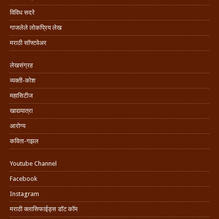
विविध सदरे
गाजलेले लोकप्रिय लेख
मराठी सॉफ्टवेअर
लेखसंग्रह
व्यक्ती-कोश
महासिटीज
खाद्ययात्रा
आरोग्य
कविता-गझल
Youtube Channel
Facebook
Instagram
मराठी क्लासिफाईड्स डॉट कॉम