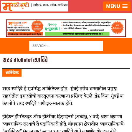
लॉग-इन करा
|
लेखक नोंदणी करा
MENU
शरद गजानन रणदिवे
आर्किटेक्ट
शरद रणदिवे हे सुप्रसिद्ध आर्किटेक्ट होते. मुंबई तसेच भारतातील प्रमुख
शहरांतील इमारतीची वास्तुरचना करणाऱ्या प्रसिध्द बेंटले अँड किंग, मुंबई या
कंपनीचे शरद रणदिवे भागीदार-मालक होते.
इंडियन इंन्स्टिट्यूट ऑफ इंटिरीयर डिझाईनर्स (अध्यक्ष, ४ वर्षे) अशा अग्रगण्य
व्यावसायिक संस्थांचे ते पदाधिकारी होते. बांधकाम क्षेत्रातील व्यावसायिकांचे
“आर्बिट्रेटर” (सल्लागार) म्हणून शरद रणदिवे यांचे लक्षणीय योगदान होते.