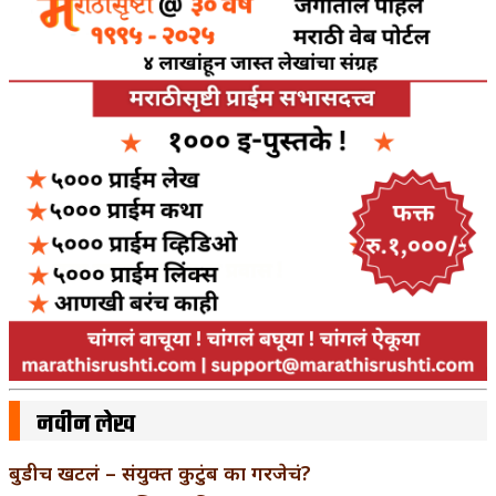
नवीन लेख
बुडीच खटलं – संयुक्त कुटुंब का गरजेचं?