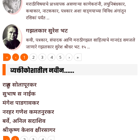
मराठी विषयाचे प्राध्यापक असणार्‍या काणेकरांनी, लघुनिबंधकार,
कथाकार, नाटककार, पत्रकार अशा वाड्मयाच्या विविध अंगांतून
रसिकां पर्यंत ...
गझलकार सुरेश भट
कवी, पत्रकार, संपादक आणि मराठी गझल साहित्याचे मानदंड समजले
जाणारे गझलकार सुरेश श्रीधर भट. १५ ...
«
‹
1
2
3
4
5
›
»
व्यक्तीकोशातील नवीन……
राहुल सोलापूरकर
सुभाष स नाईक
मंगेश पाडगावकर
नरहर गणेश कमतनुरकर
बर्वे, अनिल सदाशिव
श्रीकृष्ण केशव क्षीरसागर
‹
1
2
3
4
›