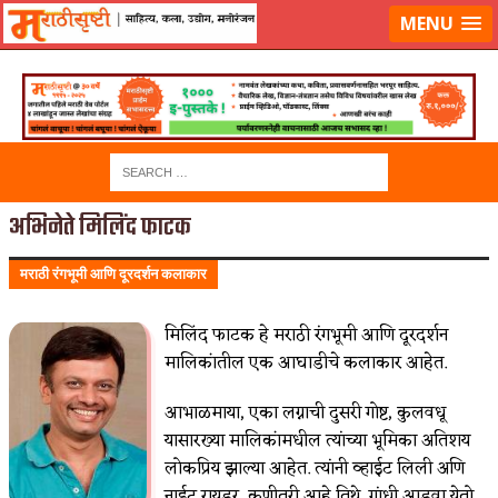
लॉग-इन करा
|
लेखक नोंदणी करा
MENU
अभिनेते मिलिंद फाटक
मराठी रंगभूमी आणि दूरदर्शन कलाकार
मिलिंद फाटक हे मराठी रंगभूमी आणि दूरदर्शन
मालिकांतील एक आघाडीचे कलाकार आहेत.
आभाळमाया, एका लग्नाची दुसरी गोष्ट, कुलवधू
यासारख्या मालिकांमधील त्यांच्या भूमिका अतिशय
लोकप्रिय झाल्या आहेत. त्यांनी व्हाईट लिली अणि
नाईट रायडर, कुणीतरी आहे तिथे, गांधी आडवा येतो,