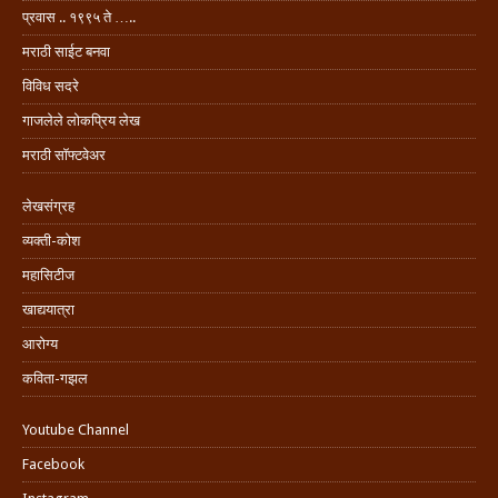
प्रवास .. १९९५ ते …..
मराठी साईट बनवा
विविध सदरे
गाजलेले लोकप्रिय लेख
मराठी सॉफ्टवेअर
लेखसंग्रह
व्यक्ती-कोश
महासिटीज
खाद्ययात्रा
आरोग्य
कविता-गझल
Youtube Channel
Facebook