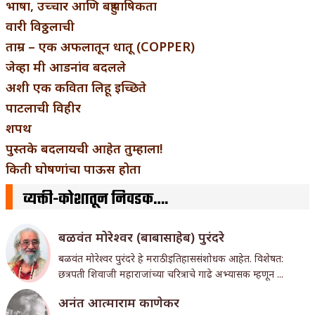
भाषा, उच्चार आणि बहुभाषिकता
वारी विठ्ठलाची
ताम्र – एक अफलातून धातू (COPPER)
जेव्हा मी आडनांव बदलले
अशी एक कविता लिहू इच्छिते
पाटलाची विहीर
शपथ
पुस्तके बदलायची आहेत तुम्हाला!
किती घोषणांचा पाऊस होता
व्यक्ती-कोशातून निवडक….
बळवंत मोरेश्वर (बाबासाहेब) पुरंदरे
बळवंत मोरेश्वर पुरंदरे हे मराठी इतिहाससंशोधक आहेत. विशेषत:
छत्रपती शिवाजी महाराजांच्या चरित्राचे गाढे अभ्यासक म्हणून ...
अनंत आत्माराम काणेकर