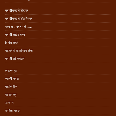
मराठीसृष्टीचे लेखक
मराठीसृष्टीचे हितचिंतक
प्रवास .. १९९५ ते …..
मराठी साईट बनवा
विविध सदरे
गाजलेले लोकप्रिय लेख
मराठी सॉफ्टवेअर
लेखसंग्रह
व्यक्ती-कोश
महासिटीज
खाद्ययात्रा
आरोग्य
कविता-गझल