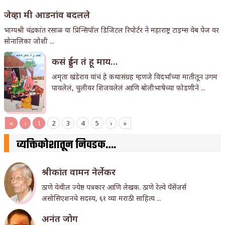
जेव्हा मी आडनांव बदलले
भाग्यश्री चंद्रकांत रसाळ या प्रिन्सिपॉल डिजिटल रिपोर्टर ने महाराष्ट्र टाइम्स वेब पेज वर
सोनालिका जोशी ...
कसं हुईन तं हू माय…
अमृता खंडेराव यांचं हे कथासंग्रह म्हणजे विदर्भाच्या मातीतून उगम
पावलेलं, चुलीवर शिजवलेलं आणि बोलीभाषेच्या फोडणीने ...
«
‹
1
2
3
4
5
›
»
व्यक्तिकोशातून निवडक….
श्रीकांत वामन नेर्लेकर
ठाणे येथील ज्येष्ठ पत्रकार आणि लेखक. ठाणे रेल्वे पॅसेंजर्स
असोसिएशनचे सदस्य, ६१ व्या मराठी साहित्य ...
अनंत जोग