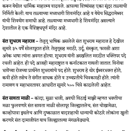
करून येथील धार्मिक माहात्म्य वाढवले. आपल्या शिष्यांसह एका सुंदर तळ्याची
निर्मिती केली. याच तळ्याच्या मध्यभागी शिवमंदिर आहे व येथेच सिद्धरामेश्र्वर
यांची शिवयोग समाधी आहे. तळ्याच्या मध्यभागी हे शिवमंदिर असल्याने
देशातील हे एक वैशिष्ट्यपूर्ण मंदिर आहे.
संत शुभराय महाराज –
तेलुगू भाषिक असलेले संत शुभराय महाराज हे देखील
सुमारे ३५ वर्षे सोलापुरात होते. तेलुगूसह मराठी, उर्दू, संस्कृत, फारसी अशा
अनेक भाषा त्यांना अवगत होत्या. शुभराय यांनी अस्खलित मराठीत भक्तिपर पदे
रचली आहेत. ही पदे आजही महाराष्ट्रात व कर्नाटकात गायली जातात. विनोबा
भावेंच्या रोजच्या प्रार्थनेत शुभरायांचे पद होते. शुभराय हे थोर ईश्र्वरभक्त होते,
कवी होते तसेच ते संगीत साधक होते व उच्चप्रतीचे चित्रकारही होते. त्यांनी
रामायण व महाभारतावर आधारीत सुमारे ५०० चित्रे काढलेली आहेत.
संत सावता माळी –
कांदा, मुळा भाजी, अवघी विठाई माझी म्हणत भक्तीचा
मळा फुलवणारे संत सावता माळी सोलापूर जिल्ह्यातलेच, संत चोखामेळा,
कान्होपात्रा इथलेच आणि दुष्काळात बादशहाची धान्याची कोठारे लोकांना खुली
करणारे संत दामाजीपंत याच जिल्ह्यातल्या मंगळवेढ्याचे.