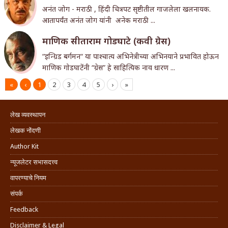
अनंत जोग - मराठी , हिंदी चित्रपट सृष्टीतील गाजलेला खलनायक.
आतापर्यंत अनंत जोग यांनी अनेक मराठी ...
माणिक सीताराम गोडघाटे (कवी ग्रेस)
“इन्ग्रिड बर्गमन“ या पाश्चात्य अभिनेत्रीच्या अभिनयाने प्रभावित होऊन
माणिक गोडघाटेंनी “ग्रेस” हे साहित्यिक नाव धारण ...
«
‹
1
2
3
4
5
›
»
लेख व्यवस्थापन
लेखक नोंदणी
Author Kit
न्यूजलेटर सभासदत्त्व
वापरण्याचे नियम
संपर्क
Feedback
Disclaimer & Legal