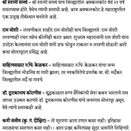
श्री स्वामी समर्थ –
श्री स्वामी समर्थ याच जिल्ह्यातील अक्कलकोट येथे २१ वर्षे
वास्तव्यास होते. येथेच त्यांची समाधी आहे. आज अक्कलकोट हे महाराष्ट्रातील
एक प्रमुख तीर्थस्थान बनलेले आहे.
राम जोशी –
लावणीकार शाहीर राम जोशीही याच जिल्ह्यातले. राम जोशी
लावण्याही रचत तसेच कीर्तनेही करत असत. शुभराय महाराजांनी राम जोशी यांना
उपदेश केल्यानंतर राम जोशी यांनी डफ फोडून टाकला व लावणी सोडली अशी
कथा सोलापुरात प्रसिद्ध आहे.
साहित्यसम्राट न.चि. केळकर –
साहित्यसम्राट न.चि. केळकर यांचा जन्म
जिल्ह्यातील मोडनिंब या गावी झाला, तर नवकवितेचे प्रवर्तक बा. सी. मर्ढेकर
जिल्ह्यातील मर्ढे या गावचे.
डॉ. द्वारकानाथ कोटणीस –
युद्धकाळात रुग्ण सैनिकांची सेवा करून भारताचे नाव
जगभर उज्ज्वल करणारे डॉ. द्वारकानाथ कोटणीस यांचे जन्मगाव सोलापूर असून,
येथे त्यांचे स्मारकही आहे.
कवी संजीव (कृ. गं. दीक्षित) –
तो शूरपणा आता रणात कसा नाही। इतिहास
मराठ्यांचा स्मरणात कसा नाही।। अशा प्रखर कवितांसह सुंदर भावगीते लिहिणारे