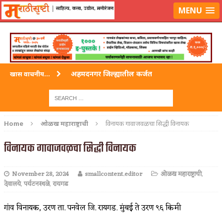
लॉग-इन करा
|
लेखक नोंदणी करा
MENU
अहमदनगर जिल्ह्यातील कर्जत
खास वाचनीय...
विदर्भ जिल्हयातील मुख्यालय अकोला
अहमदपूर – लातूर जिल्ह्यातील महत्त्वाचे शहर
Home
ओळख महाराष्ट्राची
विनायक गावाजवळचा सिद्धी विनायक
सोलापूर जिल्ह्यातील अकलूज
विनायक गावाजवळचा सिद्धी विनायक
गडचिरोली जिल्ह्यातील आदिवासींचे ‘ढोल’ नृत्य
November 28, 2024
smallcontent.editor
ओळख महाराष्ट्राची
,
देवालये
,
पर्यटनस्थळे
,
रायगड
गांव विनायक, उरण ता. पनवेल जि. रायगड. मुंबई ते उरण ९६ किमी