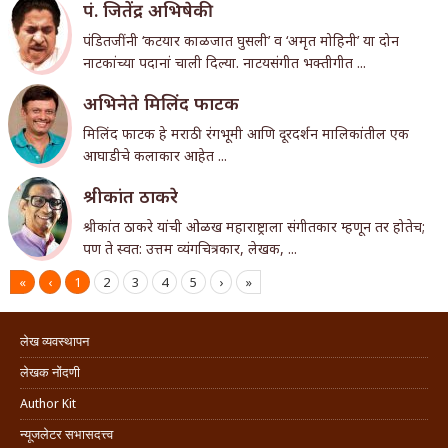
पं. जितेंद्र अभिषेकी
पंडितजींनी ‘कटयार काळजात घुसली’ व ‘अमृत मोहिनी’ या दोन
नाटकांच्या पदानां चाली दिल्या. नाटयसंगीत भक्तीगीत ...
अभिनेते मिलिंद फाटक
मिलिंद फाटक हे मराठी रंगभूमी आणि दूरदर्शन मालिकांतील एक
आघाडीचे कलाकार आहेत ...
श्रीकांत ठाकरे
श्रीकांत ठाकरे यांची ओळख महाराष्ट्राला संगीतकार म्हणून तर होतेच;
पण ते स्वत: उत्तम व्यंगचित्रकार, लेखक, ...
«
‹
1
2
3
4
5
›
»
लेख व्यवस्थापन
लेखक नोंदणी
Author Kit
न्यूजलेटर सभासदत्त्व