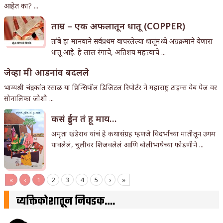
आहेत का? ...
ताम्र – एक अफलातून धातू (COPPER)
तांबे हा मानवाने सर्वप्रथम वापरलेल्या धातूंमध्ये अग्रक्रमाने येणारा
धातू आहे. हे लाल रंगाचे, अतिशय महत्त्वाचे ...
जेव्हा मी आडनांव बदलले
भाग्यश्री चंद्रकांत रसाळ या प्रिन्सिपॉल डिजिटल रिपोर्टर ने महाराष्ट्र टाइम्स वेब पेज वर
सोनालिका जोशी ...
कसं हुईन तं हू माय…
अमृता खंडेराव यांचं हे कथासंग्रह म्हणजे विदर्भाच्या मातीतून उगम
पावलेलं, चुलीवर शिजवलेलं आणि बोलीभाषेच्या फोडणीने ...
«
‹
1
2
3
4
5
›
»
व्यक्तिकोशातून निवडक….