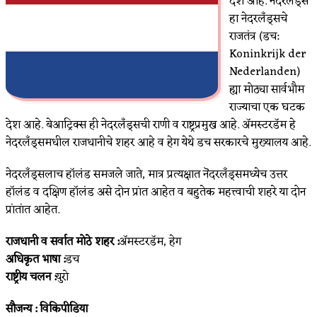
देश आहे. नेदरलँड्स
हा नेदरलँड्सचे
राजतंत्र (डच:
Koninkrijk der
Nederlanden)
ह्या मोठ्या सार्वभौम
राज्याचा एक घटक
देश आहे. बेआट्रिक्स ही नेदरलँड्सची राणी व राष्ट्रप्रमुख आहे. अ‍ॅमस्टरडॅम हे
नेदरलँड्समधील राजधानीचे शहर आहे व हेग येथे डच सरकारचे मुख्यालय आहे.
नेदरलँड्सलाच हॉलंड समजले जाते, मात्र प्रत्यक्षात नॆदरलँड्समध्येच उत्तर
हॉलंड व दक्षिण हॉलंड असे दोन प्रांत आहेत व बहुतेक महत्त्वाची शहरे या दोन
प्रांतांत आहेत.
राजधानी व सर्वात मोठे शहर :
अ‍ॅमस्टरडॅम, हेग
अधिकृत भाषा :
डच
राष्ट्रीय चलन :
युरो
सौजन्य : विकिपीडिया