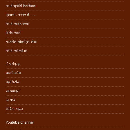
मराठीसृष्टीचे हितचिंतक
प्रवास .. १९९५ ते …..
मराठी साईट बनवा
विविध सदरे
गाजलेले लोकप्रिय लेख
मराठी सॉफ्टवेअर
लेखसंग्रह
व्यक्ती-कोश
महासिटीज
खाद्ययात्रा
आरोग्य
कविता-गझल
Youtube Channel