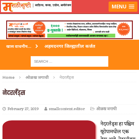
लॉग-इन करा
|
लेखक नोंदणी करा
MENU
अहमदनगर जिल्ह्यातील कर्जत
खास वाचनीय...
विदर्भ जिल्हयातील मुख्यालय अकोला
अहमदपूर – लातूर जिल्ह्यातील महत्त्वाचे शहर
Home
ओळख जगाची
नेदरलँड्स
सोलापूर जिल्ह्यातील अकलूज
नेदरलँड्स
गडचिरोली जिल्ह्यातील आदिवासींचे ‘ढोल’ नृत्य
February 27, 2019
smallcontent.editor
ओळख जगाची
नेदरलँड्स हा पश्चिम
युरोपामधील एक