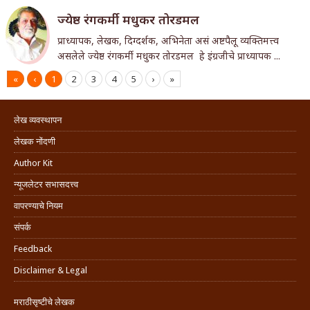
ज्येष्ठ रंगकर्मी मधुकर तोरडमल
प्राध्यापक, लेखक, दिग्दर्शक, अभिनेता असं अष्टपैलू व्यक्तिमत्त्व
असलेले ज्येष्ठ रंगकर्मी मधुकर तोरडमल हे इंग्रजीचे प्राध्यापक ...
«
‹
1
2
3
4
5
›
»
लेख व्यवस्थापन
लेखक नोंदणी
Author Kit
न्यूजलेटर सभासदत्त्व
वापरण्याचे नियम
संपर्क
Feedback
Disclaimer & Legal
मराठीसृष्टीचे लेखक