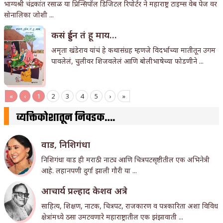
भाग्यश्री चंद्रकांत रसाळ या प्रिन्सिपॉल डिजिटल रिपोर्टर ने महाराष्ट्र टाइम्स वेब पेज वर
सोनालिका जोशी ...
कसं हुईन तं हू माय…
अमृता खंडेराव यांचं हे कथासंग्रह म्हणजे विदर्भाच्या मातीतून उगम
पावलेलं, चुलीवर शिजवलेलं आणि बोलीभाषेच्या फोडणीने ...
«
‹
1
2
3
4
5
›
»
व्यक्तिकोशातून निवडक….
वाड, निशिगंधा
निशिगंधा वाड ही मराठी नाट्य आणि चित्रपटसृष्टीतील एक अभिनेत्री
आहे. लहानपणी दुर्गा झाली गौरी या ...
आचार्य प्रल्हाद केशव अत्रे
साहित्य, शिक्षण, नाटक, चित्रपट, राजकारण व पत्रकारिता अशा विविध
क्षेत्रांमध्ये ठसा उमटवणारे महाराष्ट्रातील एक झंझावाती ...