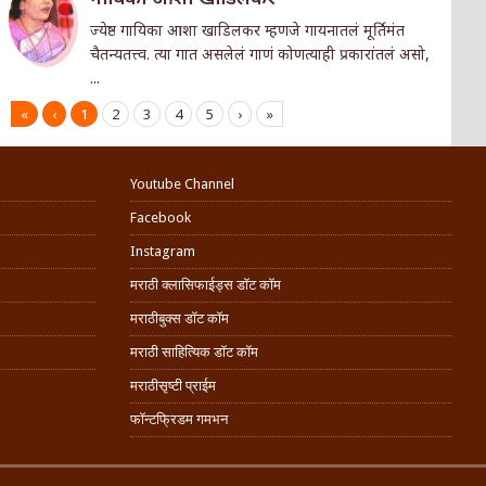
ज्येष्ठ गा‌यिका आशा खाडिलकर म्हणजे गायनातलं मूर्तिमंत
चैतन्यतत्त्व. त्या गात असलेलं गाणं कोणत्याही प्रकारांतलं असो,
...
«
‹
1
2
3
4
5
›
»
Youtube Channel
Facebook
Instagram
मराठी क्लासिफाईड्स डॉट कॉम
मराठीबुक्स डॉट कॉम
मराठी साहित्यिक डॉट कॉम
मराठीसृष्टी प्राईम
फॉन्टफ्रिडम गमभन