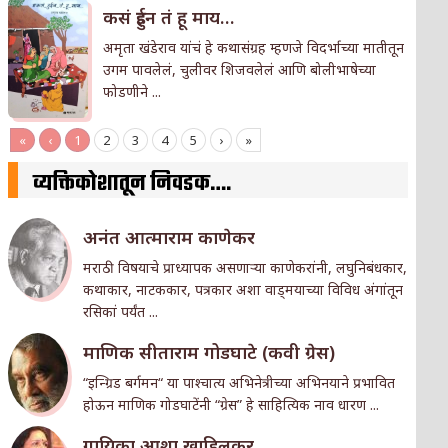
कसं हुईन तं हू माय…
अमृता खंडेराव यांचं हे कथासंग्रह म्हणजे विदर्भाच्या मातीतून
उगम पावलेलं, चुलीवर शिजवलेलं आणि बोलीभाषेच्या
फोडणीने ...
«
‹
1
2
3
4
5
›
»
व्यक्तिकोशातून निवडक….
अनंत आत्माराम काणेकर
मराठी विषयाचे प्राध्यापक असणार्‍या काणेकरांनी, लघुनिबंधकार,
कथाकार, नाटककार, पत्रकार अशा वाड्मयाच्या विविध अंगांतून
रसिकां पर्यंत ...
माणिक सीताराम गोडघाटे (कवी ग्रेस)
“इन्ग्रिड बर्गमन“ या पाश्चात्य अभिनेत्रीच्या अभिनयाने प्रभावित
होऊन माणिक गोडघाटेंनी “ग्रेस” हे साहित्यिक नाव धारण ...
गा‌यिका आशा खाडिलकर