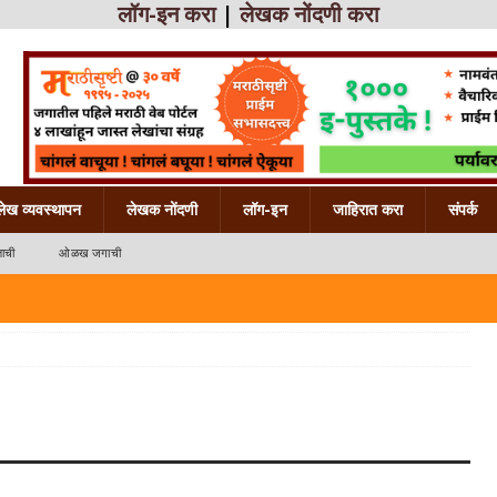
लॉग-इन करा
|
लेखक नोंदणी करा
लेख व्यवस्थापन
लेखक नोंदणी
लॉग-इन
जाहिरात करा
संपर्क
ाची
ओळख जगाची
 महाराष्ट्राची
ख महाराष्ट्राची