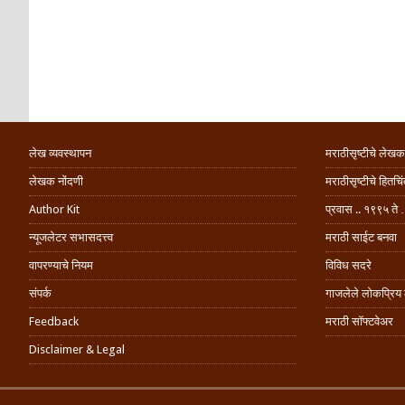
लेख व्यवस्थापन
मराठीसृष्टीचे लेखक
लेखक नोंदणी
मराठीसृष्टीचे हितच
Author Kit
प्रवास .. १९९५ ते 
न्यूजलेटर सभासदत्त्व
मराठी साईट बनवा
वापरण्याचे नियम
विविध सदरे
संपर्क
गाजलेले लोकप्रिय
Feedback
मराठी सॉफ्टवेअर
Disclaimer & Legal