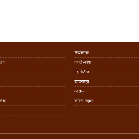
लेखसंग्रह
िंतक
व्यक्ती-कोश
…..
महासिटीज
खाद्ययात्रा
आरोग्य
 लेख
कविता-गझल