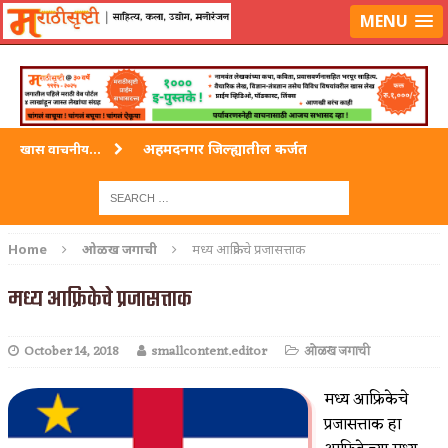
लॉग-इन करा
|
लेखक नोंदणी करा
MENU
अहमदनगर जिल्ह्यातील कर्जत
खास वाचनीय...
विदर्भ जिल्हयातील मुख्यालय अकोला
अहमदपूर – लातूर जिल्ह्यातील महत्त्वाचे शहर
Home
ओळख जगाची
मध्य आफ्रिकेचे प्रजासत्ताक
सोलापूर जिल्ह्यातील अकलूज
मध्य आफ्रिकेचे प्रजासत्ताक
गडचिरोली जिल्ह्यातील आदिवासींचे ‘ढोल’ नृत्य
October 14, 2018
smallcontent.editor
ओळख जगाची
मध्य आफ्रिकेचे
प्रजासत्ताक हा