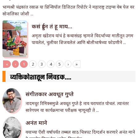
भाग्यश्री चंद्रकांत रसाळ या प्रिन्सिपॉल डिजिटल रिपोर्टर ने महाराष्ट्र टाइम्स वेब पेज वर
सोनालिका जोशी ...
कसं हुईन तं हू माय…
अमृता खंडेराव यांचं हे कथासंग्रह म्हणजे विदर्भाच्या मातीतून उगम
पावलेलं, चुलीवर शिजवलेलं आणि बोलीभाषेच्या फोडणीने ...
«
‹
1
2
3
4
5
›
»
व्यक्तिकोशातून निवडक….
संगीतकार अवधूत गुप्ते
नादमधुर रिमिक्समुळे अवधूत गुप्ते हे नाव घराघरांत पोचलं. त्यानंतर
सारेगपम या कार्यक्रमाचा परीक्षक म्हणूनही ते ...
अनंत माने
वयाच्या ऎंशी वर्षापर्यंत तब्बल साठ चित्रपट दिग्दर्शन करणारे अनंत माने