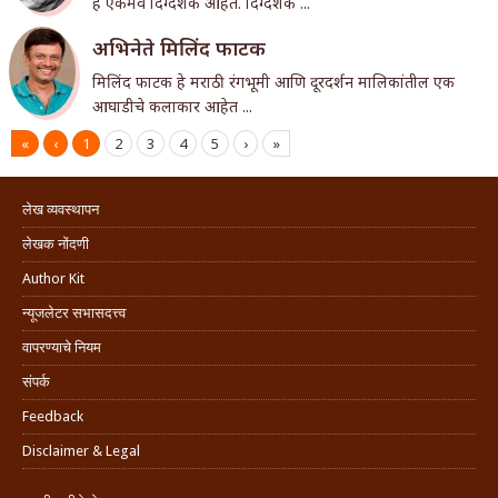
हे एकमेव दिग्दर्शक आहेत. दिग्दर्शक ...
अभिनेते मिलिंद फाटक
मिलिंद फाटक हे मराठी रंगभूमी आणि दूरदर्शन मालिकांतील एक
आघाडीचे कलाकार आहेत ...
«
‹
1
2
3
4
5
›
»
लेख व्यवस्थापन
लेखक नोंदणी
Author Kit
न्यूजलेटर सभासदत्त्व
वापरण्याचे नियम
संपर्क
Feedback
Disclaimer & Legal