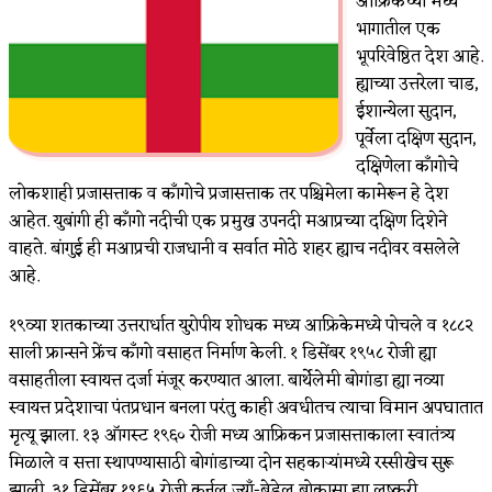
आफ्रिकेच्या मध्य
भागातील एक
भूपरिवेष्ठित देश आहे.
ह्याच्या उत्तरेला चाड,
ईशान्येला सुदान,
पूर्वेला दक्षिण सुदान,
दक्षिणेला काँगोचे
लोकशाही प्रजासत्ताक व काँगोचे प्रजासत्ताक तर पश्चिमेला कामेरून हे देश
आहेत. युबांगी ही काँगो नदीची एक प्रमुख उपनदी मआप्रच्या दक्षिण दिशेने
वाहते. बांगुई ही मआप्रची राजधानी व सर्वात मोठे शहर ह्याच नदीवर वसलेले
आहे.
१९व्या शतकाच्या उत्तरार्धात युरोपीय शोधक मध्य आफ्रिकेमध्ये पोचले व १८८२
साली फ्रान्सने फ्रेंच काँगो वसाहत निर्माण केली. १ डिसेंबर १९५८ रोजी ह्या
वसाहतीला स्वायत्त दर्जा मंजूर करण्यात आला. बार्थेलेमी बोगांडा ह्या नव्या
स्वायत्त प्रदेशाचा पंतप्रधान बनला परंतु काही अवधीतच त्याचा विमान अपघातात
मृत्यू झाला. १३ ऑगस्ट १९६० रोजी मध्य आफ्रिकन प्रजासत्ताकाला स्वातंत्र्य
मिळाले व सत्ता स्थापण्यासाठी बोगांडाच्या दोन सहकाऱ्यांमध्ये रस्सीखेच सुरू
झाली. ३१ डिसेंबर १९६५ रोजी कर्नल ज्याँ-बेडेल बोकासा ह्या लष्करी