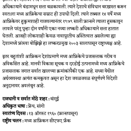
अधिकाऱ्याने बंडामधून सत्ता बळकावली. त्याने देशाचे संविधान बरखास्त करून
स्वत:ला मध्य आफ्रिकेचा सम्राट ही उपाधी दिली. त्याने तब्बल १४ वर्षे मध्य
आफ्रिकेवर हुकुमशाही गाजवल्यानंतर १९७९ साली फ्रान्सने त्याला हुसकावुन
लावले परंतु पुन्हा दोन वर्षांनी एका नव्या लष्करी अधिकाऱ्याने सत्ता हातात
घेतली. आजही लोकशाही केवळ नावापुरतीच अस्तित्वात असलेल्या ह्या
देशामध्ये फ्रांस्वा बोझिझे हा लष्करप्रमुख २००३ सालापासून राष्ट्राध्यक्ष आहे.
इतर बहुतांशी आफ्रिकन देशांप्रमाणे मध्य आफ्रिकेचे प्रजासत्ताक गरीब व
अविकसित आहे. मानवी विकास सूचक व दरडोई उत्पनामध्ये मध्य आफ्रिकेचे
प्रजासत्ताक जगात सर्वात खालच्या क्रमांकांपैकी एक आहे. सध्या येथील
अर्थव्यवस्था अत्यंत कमकुवत असून हा देश जवळजवळ संपूर्णपणे विदेशी
अनुदानावर अवलंबुन आहे.
राजधानी व सर्वात मोठे शहर :
बांगुई
अधिकृत भाषा :
फ्रेंच, सांगो
स्वातंत्र्य दिवस :
१३ ऑगस्ट १९६० (फ्रान्सपासून)
राष्ट्रीय चलन :
मध्य आफ्रिकन सीएफए फ्रँक