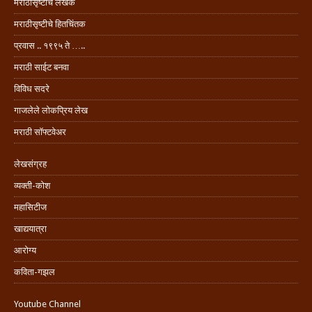
मराठीसृष्टीचे लेखक
मराठीसृष्टीचे हितचिंतक
प्रवास .. १९९५ ते …..
मराठी साईट बनवा
विविध सदरे
गाजलेले लोकप्रिय लेख
मराठी सॉफ्टवेअर
लेखसंग्रह
व्यक्ती-कोश
महासिटीज
खाद्ययात्रा
आरोग्य
कविता-गझल
Youtube Channel