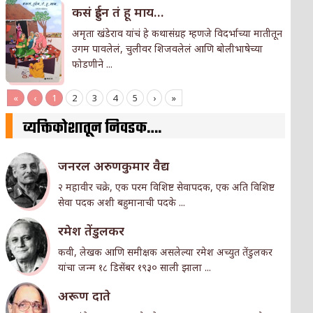
कसं हुईन तं हू माय…
अमृता खंडेराव यांचं हे कथासंग्रह म्हणजे विदर्भाच्या मातीतून
उगम पावलेलं, चुलीवर शिजवलेलं आणि बोलीभाषेच्या
फोडणीने ...
«
‹
1
2
3
4
5
›
»
व्यक्तिकोशातून निवडक….
जनरल अरुणकुमार वैद्य
२ महावीर चक्रे, एक परम विशिष्ट सेवापदक, एक अति विशिष्ट
सेवा पदक अशी बहुमानाची पदके ...
रमेश तेंडुलकर
कवी, लेखक आणि समीक्षक असलेल्या रमेश अच्युत तेंडुलकर
यांचा जन्म १८ डिसेंबर १९३० साली झाला ...
अरूण दाते