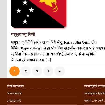
पापुआ न्यू गिनी
पापुआ न्यू गिनीचे स्वतंत्र राज्य (हिरी मोटू: Papua Niu Gini, टोक
पिसिन: Papua Niugini) हा ओशनिया खंडातील एक देश आहे. पापुआ
न्यू गिनी नैऋत्य प्रशांत महासागरात ऑस्ट्रेलियाच्या उत्तरेला न्यू गिनी
बेटाच्या पूर्व भागात व इतर
[…]
1
2
3
4
»
लेख व्यवस्थापन
मराठीसृष्टीचे लेखक
लेखक नोंदणी
मराठीसृष्टीचे हितच
Author Kit
प्रवास .. १९९५ ते 