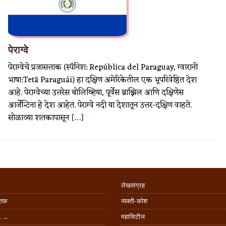
पेराग्वे
पेराग्वेचे प्रजासत्ताक (स्पॅनिश: República del Paraguay, ग्वारानी
भाषा:Tetã Paraguái) हा दक्षिण अमेरिकेतील एक भूपरिवेष्ठित देश
आहे. पेराग्वेच्या उत्तरेस बोलिव्हिया, पूर्वेस ब्राझिल आणि दक्षिणेस
आर्जेन्टिना हे देश आहेत. पेराग्वे नदी या देशातून उत्तर-दक्षिण वाहते.
सोळाव्या शतकापासून
[…]
लेखसंग्रह
िंतक
व्यक्ती-कोश
…..
महासिटीज