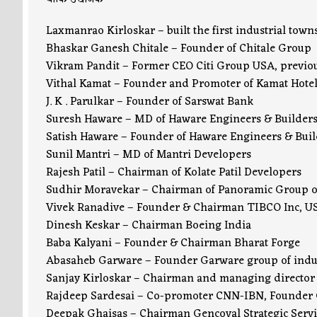
Laxmanrao Kirloskar – built the first industrial town
Bhaskar Ganesh Chitale – Founder of Chitale Group
Vikram Pandit – Former CEO Citi Group USA, previo
Vithal Kamat – Founder and Promoter of Kamat Hote
J. K . Parulkar – Founder of Sarswat Bank
Suresh Haware – MD of Haware Engineers & Builders 
Satish Haware – Founder of Haware Engineers & Build
Sunil Mantri – MD of Mantri Developers
Rajesh Patil – Chairman of Kolate Patil Developers
Sudhir Moravekar – Chairman of Panoramic Group 
Vivek Ranadive – Founder & Chairman TIBCO Inc, USA
Dinesh Keskar – Chairman Boeing India
Baba Kalyani – Founder & Chairman Bharat Forge
Abasaheb Garware – Founder Garware group of indu
Sanjay Kirloskar – Chairman and managing director
Rajdeep Sardesai – Co-promoter CNN-IBN, Founder 
Deepak Ghaisas – Chairman Gencoval Strategic Servi