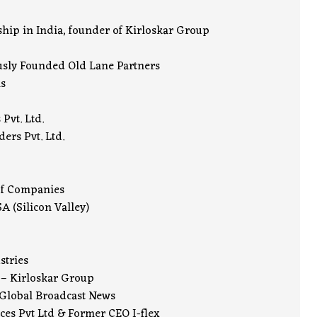
ship in India, founder of Kirloskar Group
usly Founded Old Lane Partners
ls
Pvt. Ltd.
ers Pvt. Ltd.
of Companies
 (Silicon Valley)
stries
 – Kirloskar Group
Global Broadcast News
ces Pvt Ltd & Former CEO I-flex