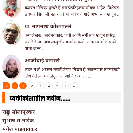
बळवंत मोरेश्वर पुरंदरे हे मराठी इतिहाससंशोधक आहेत. विशेषत:
छत्रपती शिवाजी महाराजांच्या चरित्राचे गाढे अभ्यासक म्हणून ...
प्रा. नागनाथ कोत्तापल्ले
कथालेखक, कादंबरीकार, कवी आणि समीक्षक म्हणून प्रसिद्ध
असलेले नागनाथ लालुजीराव कोत्तापल्ले. नागनाथ कोत्तापल्ले
यांचा जन्म ...
आजीबाई वनारसे
लंडन मध्ये अस्सल मराठी जेवण मिळते हे कळल्यावर त्यांच्याकडे
तिथे गेलेल्या मराठी मुलांची आणि कामाला ...
«
‹
1
2
3
4
5
›
»
व्यक्तीकोशातील नवीन……
राहुल सोलापूरकर
सुभाष स नाईक
मंगेश पाडगावकर