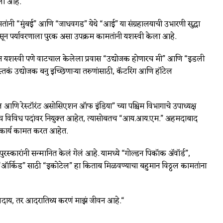
ली आहे.
मतांनी “मुंबई” आणि “जाधवगड” येथे “आई” या संग्रहालयाची उभारणी सुद्धा
सून पर्यावरणाला पुरक असा उपक्रम कामतांनी यशस्वी केला आहे.
हणून यशस्वी पणे वाटचाल केलेला प्रवास “उद्योजक होणारच मी” आणि “इडली
तकं उद्योजक बनु इच्छिणार्‍या तरुणांसाठी, कॅटरिंग आणि हॉटेल
ेल आणि रेस्टॉरंट असोसिएशन ऑफ इंडिया” च्या पश्चिम विभागाचे उपाध्यक्ष
तसंच विविध पदांवर नियुक्त आहेत, त्यासोबतच “आय.आय.एम.” अहमदाबाद
चं कार्य कामत करत आहेत.
रीय पुरस्कारांनी सन्मानित केलं गेलं आहे. यामध्ये “गोल्डन पिकॉक ॲ‍वॉर्ड”,
, तर “ऑर्किड” साठी “इकोटेल” हा किताब मिळवण्याचा बहुमान विठ्ठल कामतांना
्रदाय, तर आदरातिथ्य करणं माझं जीवन आहे.“