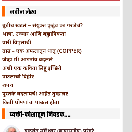
नवीन लेख
बुडीच खटलं – संयुक्त कुटुंब का गरजेचं?
भाषा, उच्चार आणि बहुभाषिकता
वारी विठ्ठलाची
ताम्र – एक अफलातून धातू (COPPER)
जेव्हा मी आडनांव बदलले
अशी एक कविता लिहू इच्छिते
पाटलाची विहीर
शपथ
पुस्तके बदलायची आहेत तुम्हाला!
किती घोषणांचा पाऊस होता
व्यक्ती-कोशातून निवडक….
बळवंत मोरेश्वर (बाबासाहेब) पुरंदरे