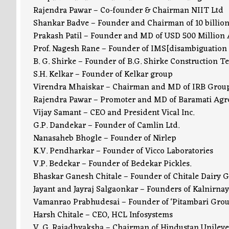
Rajendra Pawar – Co-founder & Chairman NIIT Ltd
Shankar Badve – Founder and Chairman of 10 billio
Prakash Patil – Founder and MD of USD 500 Million 
Prof. Nagesh Rane – Founder of IMS[disambiguation
B. G. Shirke – Founder of B.G. Shirke Construction 
S.H. Kelkar – Founder of Kelkar group
Virendra Mhaiskar – Chairman and MD of IRB Grou
Rajendra Pawar – Promoter and MD of Baramati Agr
Vijay Samant – CEO and President Vical Inc.
G.P. Dandekar – Founder of Camlin Ltd.
Nanasaheb Bhogle – Founder of Nirlep
K.V. Pendharkar – Founder of Vicco Laboratories
V.P. Bedekar – Founder of Bedekar Pickles.
Bhaskar Ganesh Chitale – Founder of Chitale Dairy 
Jayant and Jayraj Salgaonkar – Founders of Kalnirnay
Vamanrao Prabhudesai – Founder of ‘Pitambari Grou
Harsh Chitale – CEO, HCL Infosystems
V. G. Rajadhyaksha – Chairman of Hindustan Unileve