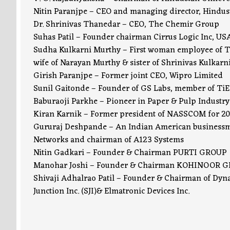
Nitin Paranjpe – CEO and managing director, Hindust
Dr. Shrinivas Thanedar – CEO, The Chemir Group
Suhas Patil – Founder chairman Cirrus Logic Inc, USA
Sudha Kulkarni Murthy – First woman employee of T
wife of Narayan Murthy & sister of Shrinivas Kulkarn
Girish Paranjpe – Former joint CEO, Wipro Limited
Sunil Gaitonde – Founder of GS Labs, member of TiE 
Baburaoji Parkhe – Pioneer in Paper & Pulp Industry
Kiran Karnik – Former president of NASSCOM for 2
Gururaj Deshpande – An Indian American businessm
Networks and chairman of A123 Systems
Nitin Gadkari – Founder & Chairman PURTI GROUP
Manohar Joshi – Founder & Chairman KOHINOOR 
Shivaji Adhalrao Patil – Founder & Chairman of Dyn
Junction Inc. (SJI)& Elmatronic Devices Inc.