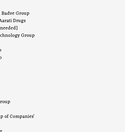
n Badve Group
Aarati Drugs
 needed]
Technology Group
p
o
Group
p of Companies’
r