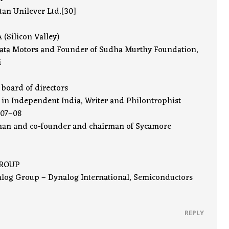
an Unilever Ltd.[30]
 (Silicon Valley)
ata Motors and Founder of Sudha Murthy Foundation,
i
board of directors
 in Independent India, Writer and Philontrophist
007–08
an and co-founder and chairman of Sycamore
GROUP
alog Group – Dynalog International, Semiconductors
REPLY