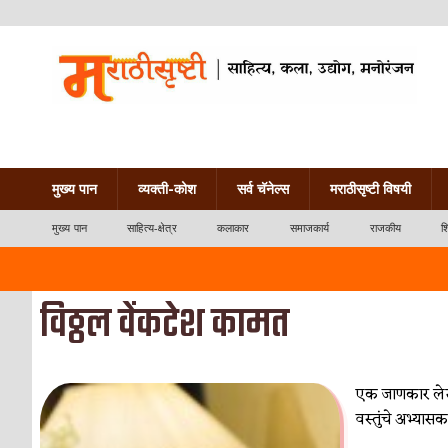
मुख्य पान
व्यक्ती-कोश
सर्व चॅनेल्स
मराठीसृष्टी विषयी
मुख्य पान
साहित्य-क्षेत्र
कलाकार
समाजकार्य
राजकीय
श
विठ्ठल वेंकटेश कामत
एक जाणकार लेखक,
वस्तुंचे अभ्यासक