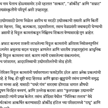
ंच नाव घेताच डोळ्यासमोर उभी रहातात “सत्कार“, “ऑर्कीड” आणि “सम्राट”
यसंस्कृतींनी परिपूर्ण अशी उपहारगृह.
उद्योगासाठी प्रेरणा मिळेल अशीच या मराठी उद्योजकाची ख्याती आणि किर्ती
ार मेहनत, जिद्द, कल्पकता, उद्दमशीलता, तसच वेळप्रसंगी जबाबदारी घेण्याची
ी असावी हे विठ्ठल कामतांकडून निश्चितच शिकता येण्यासारखे गुण आहेत.
अफाट कल्पना शक्ती लाभलेल्या विठ्ठल कामतांनी अतिशय नियोजनपूर्णतेनं
ंकल्पनेत अमूलाग्र बदल घडवून आणलेत आणि भारतीय उपहारगृहांना आधुनिक
रेय हे विठ्ठल कामतना जातं. कारण त्यांनी राबवलेल्या संकल्पनांना,
परंपरागत, आदरातिथ्याची उद्योगशीलतेची जोड होती.
यतिरिक्त विठ्ठल कामतांनी पर्यावरणाला फायदेशीर ठरेल अशा अनेक प्रकल्पांची
 हे विश्व, ही सृष्टी सदा हिरवळ आणि झाडा-झुडूपांनी तसंच प्राण्यांनी समृद्ध
ंचा मानस आहे. यासाठी “पाथरे गांव” सारख्या डोंगराळ भागात औषधी
्रदूषण विरहित बनवणं, आणि उल्लेख करावा अशा “फुलपाखरु उद्यानाची”
यासाठी त्यांनी प्रयत्न केलेत. तसंच ओडिसा येथील “चिलिका तलाव” येथे
र्यटकांना आकर्षित करण्यासाठी ऑर्कीड हॉटेल च्या परिसरामध्ये “राघु” आणि