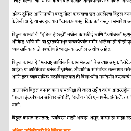
“चिऊ गल्ली” ची भारणी करुन वातावरणात अधिकाधिक नैसर्गिकता आण
अनेक दुर्मिळ आणि प्राचीन वस्तु गोळा करण्याचा छंद असलेल्या विठ्ठल का
केलेली आहे, या संग्रहालयात “टाकाऊ पासून टिकाऊ” वस्तुंचा समावेश अ
विठ्ठल कामतांची “हॉटेल इंडस्ट्री” मधील कारकीर्द आणि “उद्योजक” म्
ऑकिड आणि मी” या पुस्तकांमधुन वाचकांपर्यंत समोर आलेला ही दोन्ही पुस्
व्यावसायिकांसाठी नक्कीच प्रेरणादायक ठरतील अशीच आहेत.
विठ्ठल कामत हे “महाराष्ट्र आर्थिक विकास मंडळा” चे अध्यक्ष असून, “हॉट
आहेत; या व्यतिरिक्त अनेक शैक्षणिक, औद्योगिक समितींवर सल्लागार 
आणि इतर व्यावसायिक महाविद्यालयात ही विद्यार्थ्यांना मार्गदर्शन करण्या
आत्तापर्यंत विठ्ठल कामत यांना शंभरापेक्षा ही जास्त राष्ट्रीय तसंच आंतरराष्ट्
“पाटवा इंटरनॅशनल अचिवर ॲ‍वॉर्ड”, “राजीव गांधी एन्वायर्मेंट ॲ‍वॉर्ड”
जातो.
विठ्ठल कामत म्हणतात; “पर्यावरण माझी आवड” असून, वारसा हा माझा संप