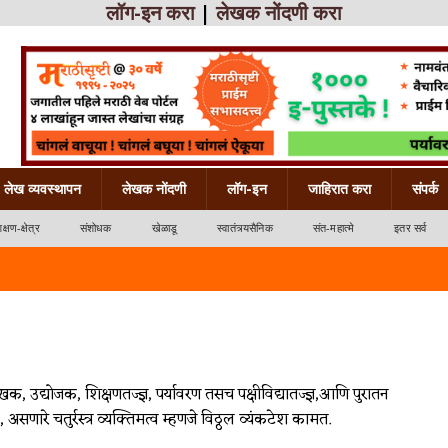
लॉग-इन करा
|
लेखक नोंदणी करा
लेख व्यवस्थापन
लेखक नोंदणी
लॉग-इन
जाहिरात करा
संपर्क
िक्षण-क्षेत्र
संशोधक
खेळाडू
स्वातंत्र्यसैनिक
संत-महात्मे
इतर सर्व
 उद्योजक, शिक्षणतज्ज्ञ, पर्यावरण तसच पक्षीविद्यातज्ज्ञ,आणि पुरातन
, असणारे चतुर्रस्त्र व्यक्तिमत्व म्हणजे विठ्ठल व्यंकटेश कामत.