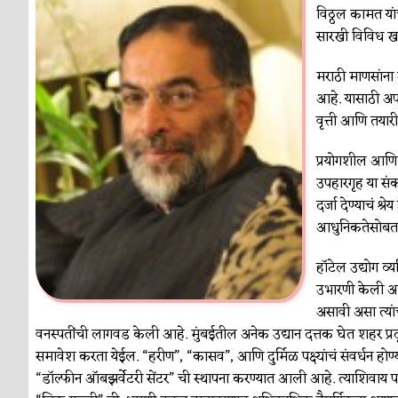
विठ्ठल कामत या
सारखी विविध खाद्
मराठी माणसांना 
आहे. यासाठी अप
वृत्ती आणि तयार
प्रयोगशील आणि 
उपहारगृह या स
दर्जा देण्याचं श्
आधुनिकतेसोबतच 
हॉटेल उद्योग व्
उभारणी केली आहे.
असावी असा त्या
वनस्पतींची लागवड केली आहे. मुंबईतील अनेक उद्यान दत्तक घेत शहर प
समावेश करता येईल. “हरीण”, “कासव”, आणि दुर्मिळ पक्ष्यांचं संवर्धन होण्
“डॉल्फीन ऑबझर्वेटरी सेंटर” ची स्थापना करण्यात आली आहे. त्याशिवाय प