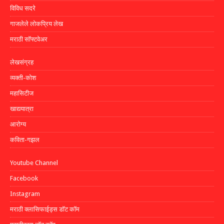
विविध सदरे
गाजलेले लोकप्रिय लेख
मराठी सॉफ्टवेअर
लेखसंग्रह
व्यक्ती-कोश
महासिटीज
खाद्ययात्रा
आरोग्य
कविता-गझल
Youtube Channel
Facebook
Instagram
मराठी क्लासिफाईड्स डॉट कॉम