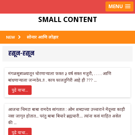
Username or E-mail
LOG IN
MENU
Password
SMALL CONTENT
Remember Me
Lost Password
सोनार आणि लोहार
NEW
नदीपार
हसून-हसून
भाव तेथे देव
मंगळसूत्र गळ्यातून चोरणाऱ्याला फक्त ३ वर्ष सक्त मजुरी, . . . . आणि
स्वाभिमानाची जादू
बांधणाऱ्याला जन्मठेप..!! . काय फालतुगिरी आहे ही ??? ...
प्रारब्ध बदलण्याचं सामर्थ्य इष्टदैवतेत आहे
पुढे वाचा...
आजचा चिमटा बाबा रामदेव सांगतात : ओम शब्दाच्या उच्चाराने मेंदूच्या काही
नसा जागृत होतात... परंतु बाबा बिचारे ब्रह्मचारी.... त्यांना कसं माहित असेल
की ...
पुढे वाचा...