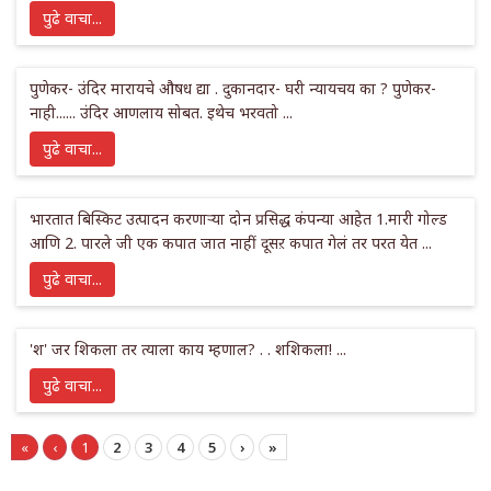
पुढे वाचा...
पुणेकर- उंदिर मारायचे औषध द्या . दुकानदार- घरी न्यायचय का ? पुणेकर-
नाही...... उंदिर आणलाय सोबत. इथेच भरवतो ...
पुढे वाचा...
भारतात बिस्किट उत्पादन करणाऱ्या दोन प्रसिद्ध कंपन्या आहेत 1.मारी गोल्ड
आणि 2. पारले जी एक कपात जात नाहीं दूसऱ कपात गेलं तर परत येत ...
पुढे वाचा...
'श' जर शिकला तर त्याला काय म्हणाल? . . शशिकला! ...
पुढे वाचा...
«
‹
1
2
3
4
5
›
»