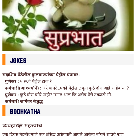
JOKES
सदाशिव पेठेतील कुलकर्ण्यांच्या पेट्रोल पंपावर
:
पुणेकर :
५ रू.चे पेट्रोल टाक रे..
कर्मचारी(आश्चर्याने) :
अरे बापरे…एवढे पेट्रोल टाकून कुठे दौरा आहे साहेबांचा ?
पुणेकर :
कुठे दौरा वगैरे नाही? मनात आलं कि असेच पैसे उधळतो मी.
कर्मचारी जागेवर बेशुद्ध
BODHKATHA
व्यवहारज्ञान महत्त्वाचं
एक दिवस नेहमीप्रमाणे एक प्रसिद्ध उद्योगपती आपले आरोग्य चांगले राहावे म्हणू