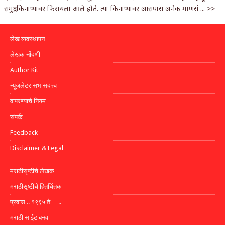
समुद्रकिनाऱ्यावर फिरायला आले होते. त्या किनाऱ्यावर आसपास अनेक माणसं ...
>>
लेख व्यवस्थापन
लेखक नोंदणी
Author Kit
न्यूजलेटर सभासदत्त्व
वापरण्याचे नियम
संपर्क
Feedback
Disclaimer & Legal
मराठीसृष्टीचे लेखक
मराठीसृष्टीचे हितचिंतक
प्रवास .. १९९५ ते …..
मराठी साईट बनवा