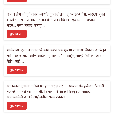
एक पालेभाजीपूर्ण वाक्य (अर्थात पुण्यातीलच) तू "माठ"आहेस, सारख्या चुका
करतोस, उद्या "पालका" सोबत ये! ? यावर विद्यार्थी म्हणाला... "पडवळ"
मॅडम... मला "गवार" समजू ...
पुढे वाचा...
शाळेतल्या एका नाटकामध्ये काम करुन एक मुलगा राजांच्या वेषातच शाळेतुन
घरी परत आला... आणि आईला म्हणाला... "मां साहेब, आम्ही 'शी' ला जाऊन
येतो" आई: ...
पुढे वाचा...
आजकाल मुलांना गर्मीचा त्रास होत असेल तर....... पालक थंड हवेच्या ठिकाणी
म्हणजे महाबळेश्वर, मनाली, शिमला, नैनिताल फिरवून आणतात..
आमच्यावेळी आमचे आई-वडील सरळ टक्कल ...
पुढे वाचा...