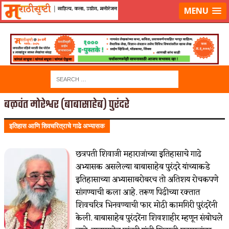
लॉग-इन करा
|
लेखक नोंदणी करा
MENU
बळवंत मोरेश्वर (बाबासाहेब) पुरंदरे
इतिहास आणि शिवचरित्राचे गाढे अभ्यासक
छत्रपती शिवाजी महाराजांच्या इतिहासाचे गाढे
अभ्यासक असलेल्या बाबासाहेब पुरंदरे यांच्याकडे
इतिहासाच्या अभ्यासाबरोबरच तो अतिशय रोचकपणे
सांगण्याची कला आहे. तरूण पिढीच्या रक्तात
शिवचरित्र भिनवण्याची फार मोठी कामगिरी पुरंदरेंनी
केली. बाबासाहेब पुरंदरेंना शिवशाहीर म्हणून संबोधले