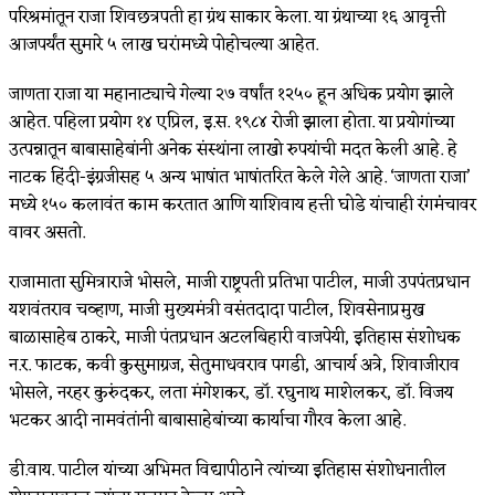
परिश्रमांतून राजा शिवछत्रपती हा ग्रंथ साकार केला. या ग्रंथाच्या १६ आवृत्ती
आजपर्यंत सुमारे ५ लाख घरांमध्ये पोहोचल्या आहेत.
जाणता राजा या महानाट्याचे गेल्या २७ वर्षांत १२५० हून अधिक प्रयोग झाले
आहेत. पहिला प्रयोग १४ एप्रिल, इ.स. १९८४ रोजी झाला होता. या प्रयोगांच्या
उत्पन्नातून बाबासाहेबांनी अनेक संस्थांना लाखो रुपयांची मदत केली आहे. हे
नाटक हिंदी-इंग्रजीसह ५ अन्य भाषांत भाषांतरित केले गेले आहे. ‘जाणता राजा’
मध्ये १५० कलावंत काम करतात आणि याशिवाय हत्ती घोडे यांचाही रंगमंंचावर
वावर असतो.
राजामाता सुमित्राराजे भोसले, माजी राष्ट्रपती प्रतिभा पाटील, माजी उपपंतप्रधान
यशवंतराव चव्हाण, माजी मुख्यमंत्री वसंतदादा पाटील, शिवसेनाप्रमुख
बाळासाहेब ठाकरे, माजी पंतप्रधान अटलबिहारी वाजपेयी, इतिहास संशोधक
न.र. फाटक, कवी कुसुमाग्रज, सेतुमाधवराव पगडी, आचार्य अत्रे, शिवाजीराव
भोसले, नरहर कुरुंदकर, लता मंगेशकर, डॉ. रघुनाथ माशेलकर, डॉ. विजय
भटकर आदी नामवंतांनी बाबासाहेबांच्या कार्याचा गौरव केला आहे.
डी.वाय. पाटील यांच्या अभिमत विद्यापीठाने त्यांच्या इतिहास संशोधनातील