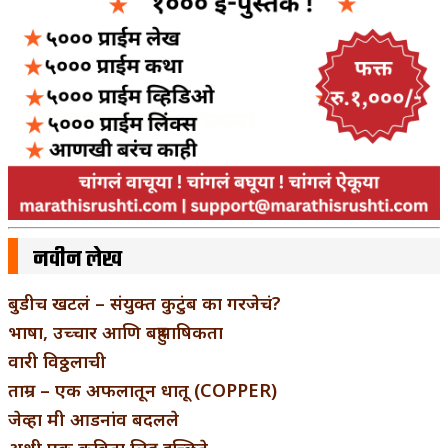
नवीन लेख
बुडीच खटलं – संयुक्त कुटुंब का गरजेचं?
भाषा, उच्चार आणि बहुभाषिकता
वारी विठ्ठलाची
ताम्र – एक अफलातून धातू (COPPER)
जेव्हा मी आडनांव बदलले
अशी एक कविता लिहू इच्छिते