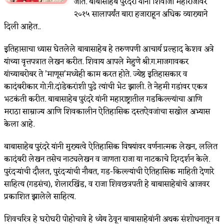
जाते. बाबासाहेब पुरंदरी यांनी शिवाजी महाराजांवर
२०१५ सालापर्यंत बारा हजाराहून अधिक व्याख्याने
दिली आहेत..
इतिहासाचा ध्यास घेतलेले बाबासाहेब हे तरुणपणी आचार्य प्रल्हाद केशव अत्रे
यांच्या वृत्तपत्रात लेखन करीत. शिवाय आपले मेहुणे श्री.ग.माजगावकर
यांच्याबरोबर ते ’माणूस’मध्येही काम करत होते. ज्येष्ठ इतिहासकार व
कादंबरीकार गो.नी.दांडेकरांशी पुढे त्यांची भेट झाली. ते नेहमी गडांवर एकत्र
भटकंती करीत. बाबासाहेब पुरंदरे यांनी महाराष्ट्रातील गडकिल्ल्यांचा आणि
मराठा साम्राज्य आणि शिवकालीन ऐतिहासिक दस्तऐवजांचा सखोल अभ्यास
केला आहे.
बाबासाहेब पुरंदरे यांनी मुख्यत्वे ऐतिहासिक विषयांवर वर्णनात्मक लेखन, ललित
कादंबरी लेखन तसेच नाट्यलेखन व जाणता राजा या नाटकाचे दिग्दर्शन केले.
पुरंदर्‍यांची दौलत, पुरंदर्‍यांची नौबत, गड-किल्ल्यांची ऐतिहासिक माहिती देणारे
साहित्य (गडसंच), शेलारखिंड, व राजा शिवछत्रपती हे बाबासाहेबांचे आजवर
प्रकाशित झालेले साहित्य.
शिवचरित्र हे घरोघरी पोहोचावे हे ध्येय ठेवून बाबासाहेबांनी अथक संशोधनातून व