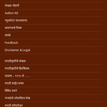
लेखक नोंदणी
Author Kit
न्यूजलेटर सभासदत्त्व
वापरण्याचे नियम
संपर्क
Feedback
Disclaimer & Legal
मराठीसृष्टीचे लेखक
मराठीसृष्टीचे हितचिंतक
प्रवास .. १९९५ ते …..
मराठी साईट बनवा
विविध सदरे
गाजलेले लोकप्रिय लेख
मराठी सॉफ्टवेअर