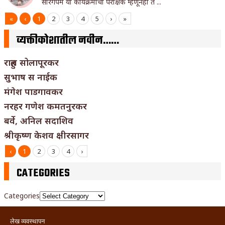
सारेगपम या कार्यक्रमाचा परीक्षक म्हणूनही ते ...
«
‹
1
2
3
4
5
›
»
व्यक्तीकोशातील नवीन……
राहुल सोलापूरकर
सुभाष स नाईक
मंगेश पाडगावकर
नरहर गणेश कमतनुरकर
बर्वे, अनिल सदाशिव
श्रीकृष्ण केशव क्षीरसागर
‹
1
2
3
4
›
CATEGORIES
Categories
लेख व्यवस्थापन