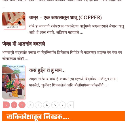
...
ताम्र – एक अफलातून धातू (COPPER)
तांबे हा मानवाने सर्वप्रथम वापरलेल्या धातूंमध्ये अग्रक्रमाने येणारा धातू
आहे. हे लाल रंगाचे, अतिशय महत्त्वाचे ...
जेव्हा मी आडनांव बदलले
भाग्यश्री चंद्रकांत रसाळ या प्रिन्सिपॉल डिजिटल रिपोर्टर ने महाराष्ट्र टाइम्स वेब पेज वर
सोनालिका जोशी ...
कसं हुईन तं हू माय…
अमृता खंडेराव यांचं हे कथासंग्रह म्हणजे विदर्भाच्या मातीतून उगम
पावलेलं, चुलीवर शिजवलेलं आणि बोलीभाषेच्या फोडणीने ...
«
‹
1
2
3
4
5
›
»
व्यक्तिकोशातून निवडक….