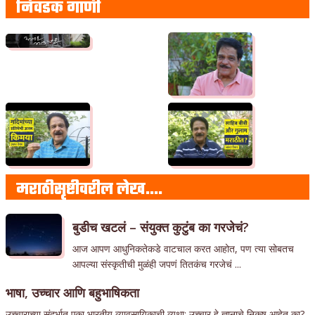
निवडक गाणी
मराठीसृष्टीवरील लेख….
बुडीच खटलं – संयुक्त कुटुंब का गरजेचं?
आज आपण आधुनिकतेकडे वाटचाल करत आहोत, पण त्या सोबतच
आपल्या संस्कृतीची मुळंही जपणं तितकंच गरजेचं ...
भाषा, उच्चार आणि बहुभाषिकता
उच्चाराच्या संदर्भात एका भारतीय व्यावसायिकाची व्यथा: उच्चार हे ज्ञानाचे निकष आहेत का?