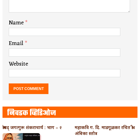
Name
*
Email
*
Website
निवडक व्हिडिओज
श्रीमद् जगत्गुरू शंकराचार्य : भाग – २
महाकवि ग. दि. माडगूळकर रचित श्री
अंबिका स्तोत्र