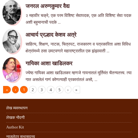
जनरल अरुणकुमार वैद्य
२ महावीर चक्रे, एक परम विशिष्ट सेवापदक, एक अति विशिष्ट सेवा पदक
अशी बहुमानाची पदके ...
आचार्य प्रल्हाद केशव अत्रे
साहित्य, शिक्षण, नाटक, चित्रपट, राजकारण व पत्रकारिता अशा विविध
क्षेत्रांमध्ये ठसा उमटवणारे महाराष्ट्रातील एक झंझावाती ...
गा‌यिका आशा खाडिलकर
ज्येष्ठ गा‌यिका आशा खाडिलकर म्हणजे गायनातलं मूर्तिमंत चैतन्यतत्त्व. त्या
गात असलेलं गाणं कोणत्याही प्रकारांतलं असो, ...
«
‹
1
2
3
4
5
›
»
लेख व्यवस्थापन
लेखक नोंदणी
Author Kit
न्यूजलेटर सभासदत्त्व