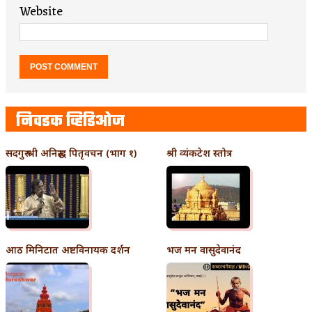
Website
निवडक व्हिडिओज
सदगुरु श्री अनिरुद्ध पितृवचन (भाग १)
श्री व्यंकटेश स्तोत्र
आठ मिनिटात अष्टविनायक दर्शन
भज मन वासुदेवानंद