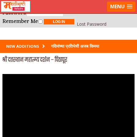
Username or E-mail
LOG IN
MENU
Password
Remember Me
Lost Password
गदिमांच्या प्रतिभेची अजब किमया
NEW ADDITIONS
श्री दत्तस्थान महात्म्य दर्शन – पिठापूर
साहिब बीबी और गुलाम मराठीत?
स्त्रीच सर्वात गहिर आणि आयुष्यभर मनातल्यामनात
जाळणार दुःख कोणतं?
श्रावणाच्या रात्री घातलेली ही शपथ
जगातल्या तमाम प्रेयसींना केलेला उपदेश