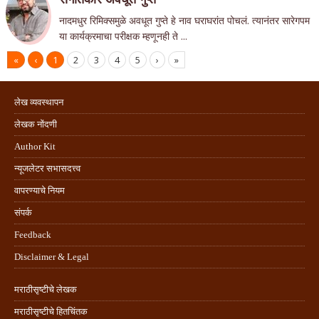
नादमधुर रिमिक्समुळे अवधूत गुप्ते हे नाव घराघरांत पोचलं. त्यानंतर सारेगपम
या कार्यक्रमाचा परीक्षक म्हणूनही ते ...
«
‹
1
2
3
4
5
›
»
लेख व्यवस्थापन
लेखक नोंदणी
Author Kit
न्यूजलेटर सभासदत्त्व
वापरण्याचे नियम
संपर्क
Feedback
Disclaimer & Legal
मराठीसृष्टीचे लेखक
मराठीसृष्टीचे हितचिंतक