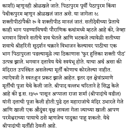
काशी) म्हणूनही ओळखले जाते. पिठापुरम पूर्वी पेठापुरम किंवा
पेथीकपुरम म्हणून ओळखलं जात असे. या जागेला १८
शक्तीपीठांपैकी १० वे शक्तीपीठ मानलं जातं. सतीदेवीच्या प्रेताचे
काही भाग पडण्याविषयी पौराणिक कथांमध्ये म्हटले आहे की, जेव्हा
भगवान शिवने सतीचे शव घेतले आणि भटकले त्यावेळी सतीच्या
शवाचे श्रीहरिंनी सुदर्शन चक्राने विभाजन केल्यावर पाठीचा एक
भाग पिठापुरला पडल्यामुळे त्या ठिकाणास ‘फुर हुत्तिका शक्ती पीठ’
उत्पन्न झाले. भगवान दत्तात्रेय येथे स्वयंभू होते. याचा अर्थ असा की
मंदिरात उपस्थित असलेल्या मूर्ती कोणाच कोरलेल्या नाहीत.
त्याऐवजी ते स्वत:हून प्रकट झाले आहेत. इतर दत्त क्षेत्रांप्रमाणे
मूर्तीची पूजा येथे केली जाते. श्रीपाद वल्लभ चरिताने हे सिद्ध केले
आहे की इ.स. १३५० पासून अप्पाला राजा शर्मा (श्रीपादांचे वडील)
यांनी दत्ताची पूजा केली होती.पुढे दत्त महाराजांचे मंदिर उभारले गेले
आणि खाली एक औदुंबर वृक्ष लावला गेला ज्याच्या खाली आपण
परमेश्वराच्या पायाचे ठसे म्हणजेच पादुका पाहू शकतो. येथे
श्रीपादांची मूर्तीही ठेवली आहे.