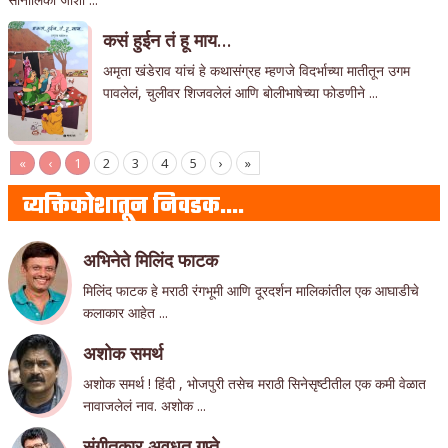
कसं हुईन तं हू माय…
अमृता खंडेराव यांचं हे कथासंग्रह म्हणजे विदर्भाच्या मातीतून उगम
पावलेलं, चुलीवर शिजवलेलं आणि बोलीभाषेच्या फोडणीने ...
«
‹
1
2
3
4
5
›
»
व्यक्तिकोशातून निवडक….
अभिनेते मिलिंद फाटक
मिलिंद फाटक हे मराठी रंगभूमी आणि दूरदर्शन मालिकांतील एक आघाडीचे
कलाकार आहेत ...
अशोक समर्थ
अशोक समर्थ ! हिंदी , भोजपुरी तसेच मराठी सिनेसृष्टीतील एक कमी वेळात
नावाजलेलं नाव. अशोक ...
संगीतकार अवधूत गुप्ते