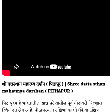
श्री दत्तस्थान महात्म्य दर्शन ( पिठापूर ) | Shree datta sthan
mahatmya darshan ( PITHAPUR )
पिठापुरम हे भारतातील आंध्र प्रदेशातील पूर्व गोदावरी जिल्ह्यात
स्थित दत्त क्षेत्र आहे. पीठापुरमला दक्षिणा कासी (किंवा दक्षिण