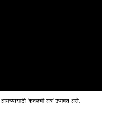
सा आमच्यासाठी ‘कत्तलची रात्र’ ऊगवत असे.