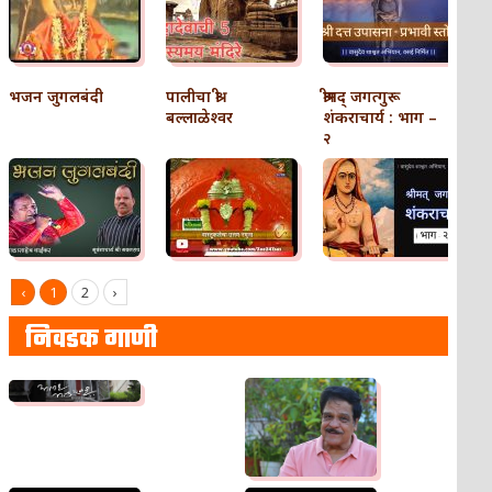
भजन जुगलबंदी
पालीचा श्री
श्रीमद् जगत्गुरू
बल्लाळेश्वर
शंकराचार्य : भाग –
२
‹
1
2
›
निवडक गाणी