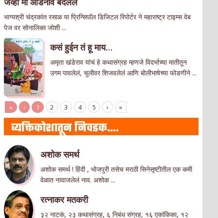
जेव्हा मी आडनांव बदलले
भाग्यश्री चंद्रकांत रसाळ या प्रिन्सिपॉल डिजिटल रिपोर्टर ने महाराष्ट्र टाइम्स वेब
पेज वर सोनालिका जोशी ...
कसं हुईन तं हू माय…
अमृता खंडेराव यांचं हे कथासंग्रह म्हणजे विदर्भाच्या मातीतून
उगम पावलेलं, चुलीवर शिजवलेलं आणि बोलीभाषेच्या फोडणीने ...
«
‹
1
2
3
4
5
›
»
व्यक्तिकोशातून निवडक….
अशोक समर्थ
अशोक समर्थ ! हिंदी , भोजपुरी तसेच मराठी सिनेसृष्टीतील एक कमी
वेळात नावाजलेलं नाव. अशोक ...
रत्नाकर मतकरी
३२ नाटकं, २३ कथासंग्रह, ६ निबंध संग्रह, १६ एकांकिका, १२