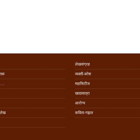
लेखसंग्रह
िंतक
व्यक्ती-कोश
…..
महासिटीज
खाद्ययात्रा
आरोग्य
 लेख
कविता-गझल