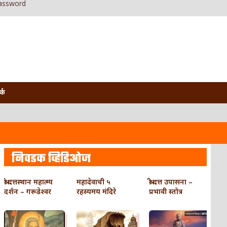
assword
र्क
निवडक व्हिडिओज
श्री दत्तस्थान महात्म्य
महादेवाची ५
श्री दत्त उपासना –
दर्शन – गरूडेश्वर
रहस्यमय मंदिरे
प्रभावी स्तोत्र