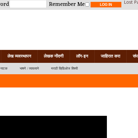
Lost P
word
Remember Me
लेख व्यवस्थापन
लेखक नोंदणी
लॉग-इन
जाहिरात करा
संप
नाटक
भाषणे / व्याख्याने
मराठी व्हिडिओज विषयी
त जाळणार दुःख कोणतं?
नोस्टॅल्जिया
िया