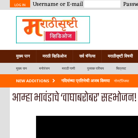
Username or E-mail
Pass
LOG IN
मुख्य पान
मराठी व्हिडिओज
सर्व चॅनेल्स
मराठीसृष्टी विषयी
मुख्य पान
मनोरंजन
मराठी गाणी
पुस्तक परिचय
चित्रपट
गदिमांच्या प्रतिभेची अजब किमया
NEW ADDITIONS
नोस्टॅल्जिया
आम्हा भावंडाचे ‘वाघाबरोबर’ सहभोजन!
साहिब बीबी और गुलाम मराठीत?
नोस्टॅल्जिया
स्त्रीच सर्वात गहिर आणि आयुष्यभर मनातल्यामना
श्रावणाच्या रात्री घातलेली ही शपथ
नोस्टॅल्जिया
जगातल्या तमाम प्रेयसींना केलेला उपदेश
नोस्टॅल्ज