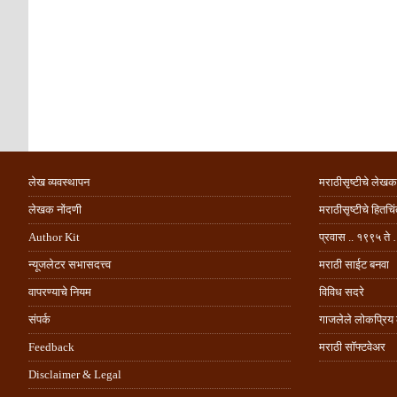
लेख व्यवस्थापन
मराठीसृष्टीचे लेखक
लेखक नोंदणी
मराठीसृष्टीचे हितच
Author Kit
प्रवास .. १९९५ ते 
न्यूजलेटर सभासदत्त्व
मराठी साईट बनवा
वापरण्याचे नियम
विविध सदरे
संपर्क
गाजलेले लोकप्रिय
Feedback
मराठी सॉफ्टवेअर
Disclaimer & Legal