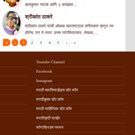
बालकुमार नाटकं आणि ३ कादंबर्‍या ...
श्रीकांत ठाकरे
श्रीकांत ठाकरे यांची ओळख महाराष्ट्राला संगीतकार म्हणून तर
होतेच; पण ते स्वत: उत्तम व्यंगचित्रकार, लेखक, ...
«
‹
1
2
3
4
5
›
»
Youtube Channel
Facebook
Instagram
मराठी क्लासिफाईड्स डॉट कॉम
मराठीबुक्स डॉट कॉम
मराठी साहित्यिक डॉट कॉम
मराठीसृष्टी प्राईम
फॉन्टफ्रिडम गमभन