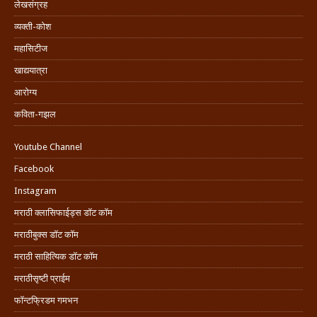
लेखसंग्रह
व्यक्ती-कोश
महासिटीज
खाद्ययात्रा
आरोग्य
कविता-गझल
Youtube Channel
Facebook
Instagram
मराठी क्लासिफाईड्स डॉट कॉम
मराठीबुक्स डॉट कॉम
मराठी साहित्यिक डॉट कॉम
मराठीसृष्टी प्राईम
फॉन्टफ्रिडम गमभन