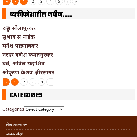
«
‹
1
2
3
4
5
›
»
व्यक्तीकोशातील नवीन……
राहुल सोलापूरकर
सुभाष स नाईक
मंगेश पाडगावकर
नरहर गणेश कमतनुरकर
बर्वे, अनिल सदाशिव
श्रीकृष्ण केशव क्षीरसागर
‹
1
2
3
4
›
CATEGORIES
Categories
लेख व्यवस्थापन
लेखक नोंदणी