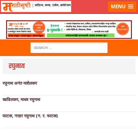
लॉग-इन करा
|
लेखक नोंदणी करा
MENU
रघुनाथ
रघुनाथ अनंत माशेलकर
खाडिलकर, माधव रघुनाथ
फाटक, नरहर रघुनाथ (न. र. फाटक)