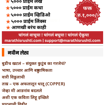
नवीन लेख
बुडीच खटलं – संयुक्त कुटुंब का गरजेचं?
भाषा, उच्चार आणि बहुभाषिकता
वारी विठ्ठलाची
ताम्र – एक अफलातून धातू (COPPER)
जेव्हा मी आडनांव बदलले
अशी एक कविता लिहू इच्छिते
पाटलाची विहीर