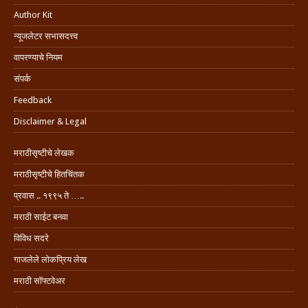
Author Kit
न्यूजलेटर सभासदत्त्व
वापरण्याचे नियम
संपर्क
Feedback
Disclaimer & Legal
मराठीसृष्टीचे लेखक
मराठीसृष्टीचे हितचिंतक
प्रवास .. १९९५ ते …..
मराठी साईट बनवा
विविध सदरे
गाजलेले लोकप्रिय लेख
मराठी सॉफ्टवेअर