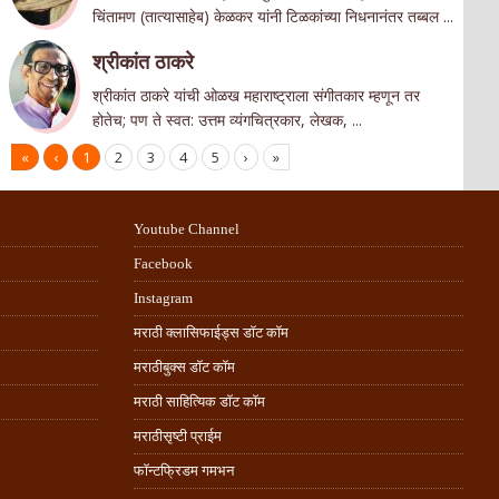
चिंतामण (तात्यासाहेब) केळकर यांनी टिळकांच्या निधनानंतर तब्बल ...
श्रीकांत ठाकरे
श्रीकांत ठाकरे यांची ओळख महाराष्ट्राला संगीतकार म्हणून तर
होतेच; पण ते स्वत: उत्तम व्यंगचित्रकार, लेखक, ...
«
‹
1
2
3
4
5
›
»
Youtube Channel
Facebook
Instagram
मराठी क्लासिफाईड्स डॉट कॉम
मराठीबुक्स डॉट कॉम
मराठी साहित्यिक डॉट कॉम
मराठीसृष्टी प्राईम
फॉन्टफ्रिडम गमभन