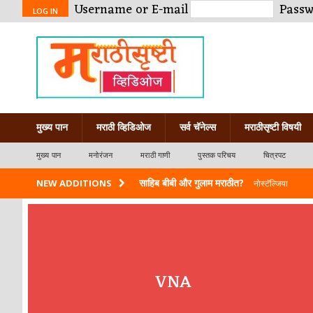
Username or E-mail
Pass
LOG IN
मुख्य पान
मराठी व्हिडिओज
सर्व चॅनेल्स
मराठीसृष्टी विषयी
मुख्य पान
मनोरंजन
मराठी गाणी
पुस्तक परिचय
चित्रपट
साहिब बीबी और गुलाम मराठीत?
NEW ADDITIONS
नोस्टॅल्जिया
स्त्रीच सर्वात गहिर आणि आयुष्यभर मनातल्यामना
श्रावणाच्या रात्री घातलेली ही शपथ
नोस्टॅल्जिया
जगातल्या तमाम प्रेयसींना केलेला उपदेश
नोस्टॅल्ज
VNA
गदिमांच्या प्रतिभेची अजब किमया
नोस्टॅल्जिया