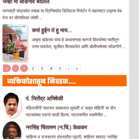
जेव्हा मी आडनांव बदलले
भाग्यश्री चंद्रकांत रसाळ या प्रिन्सिपॉल डिजिटल रिपोर्टर ने महाराष्ट्र टाइम्स वेब
पेज वर सोनालिका जोशी ...
कसं हुईन तं हू माय…
अमृता खंडेराव यांचं हे कथासंग्रह म्हणजे विदर्भाच्या मातीतून
उगम पावलेलं, चुलीवर शिजवलेलं आणि बोलीभाषेच्या फोडणीने ...
«
‹
1
2
3
4
5
›
»
व्यक्तिकोशातून निवडक….
पं. जितेंद्र अभिषेकी
पंडितजींनी ‘कटयार काळजात घुसली’ व ‘अमृत मोहिनी’ या दोन
नाटकांच्या पदानां चाली दिल्या. नाटयसंगीत भक्तीगीत ...
नरसिंह चिंतामण (न.चिं.) केळकर
साहित्य व राजकारण क्षेत्रातील पुढारी, साहित्य सम्राट नरसिंह