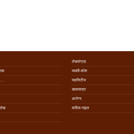
लेखसंग्रह
िंतक
व्यक्ती-कोश
…..
महासिटीज
खाद्ययात्रा
आरोग्य
 लेख
कविता-गझल