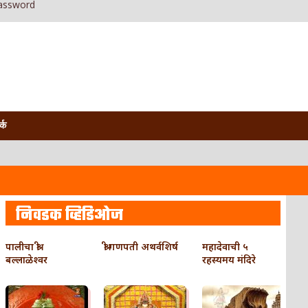
assword
र्क
निवडक व्हिडिओज
पालीचा श्री
श्री गणपती अथर्वशिर्ष
महादेवाची ५
बल्लाळेश्वर
रहस्यमय मंदिरे