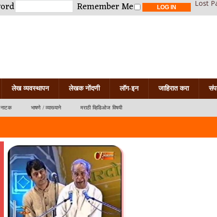
Lost P
word
Remember Me
लेख व्यवस्थापन
लेखक नोंदणी
लॉग-इन
जाहिरात करा
संप
नाटक
भाषणे / व्याख्याने
मराठी व्हिडिओज विषयी
त जाळणार दुःख कोणतं?
नोस्टॅल्जिया
िया