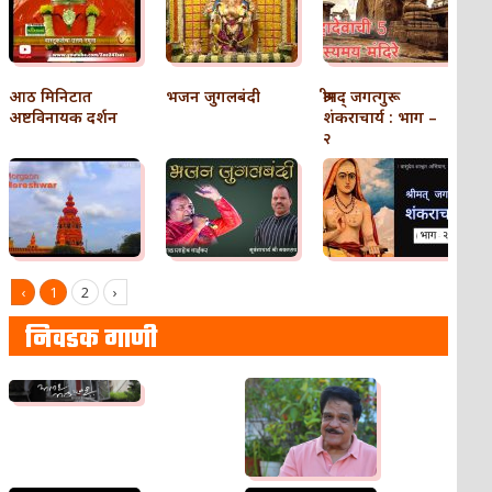
आठ मिनिटात
भजन जुगलबंदी
श्रीमद् जगत्गुरू
अष्टविनायक दर्शन
शंकराचार्य : भाग –
२
‹
1
2
›
निवडक गाणी