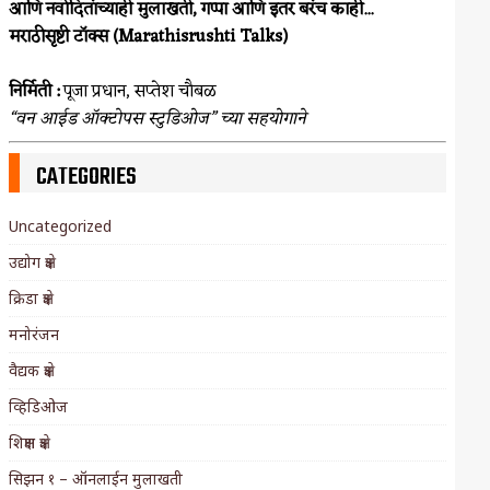
आणि नवोदितांच्याही मुलाखती, गप्पा आणि इतर बरंच काही...
मराठीसृष्टी टॉक्स (Marathisrushti Talks)
निर्मिती :
पूजा प्रधान, सप्तेश चौबळ
“वन आईड ऑक्टोपस स्टुडिओज” च्या सहयोगाने
CATEGORIES
Uncategorized
उद्योग क्षेत्र
क्रिडा क्षेत्र
मनोरंजन
वैद्यक क्षेत्र
व्हिडिओज
शिक्षण क्षेत्र
सिझन १ – ऑनलाईन मुलाखती