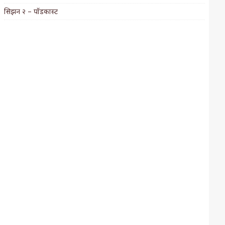
सिझन २ – पॉडकास्ट