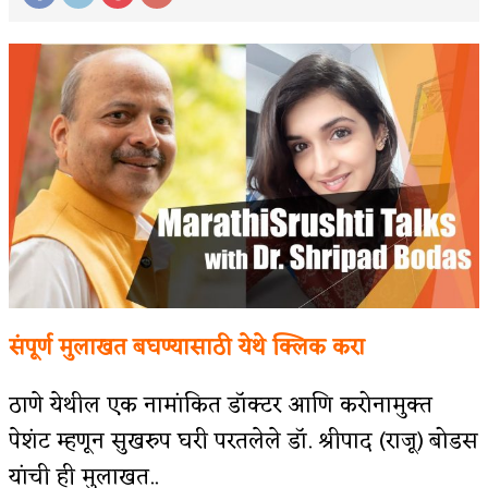
संपूर्ण मुलाखत बघण्यासाठी येथे क्लिक करा
ठाणे येथील एक नामांकित डॉक्टर आणि करोनामुक्त
पेशंट म्हणून सुखरुप घरी परतलेले डॉ. श्रीपाद (राजू) बोडस
यांची ही मुलाखत..