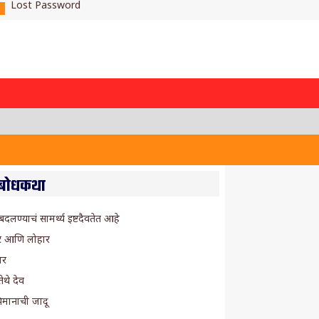
Lost Password
बोधकथा
्ध बदलण्याचं सामर्थ्य इष्टदैवतेत आहे
र आणि लोहार
ार
ेथे देव
िमानाची जादू