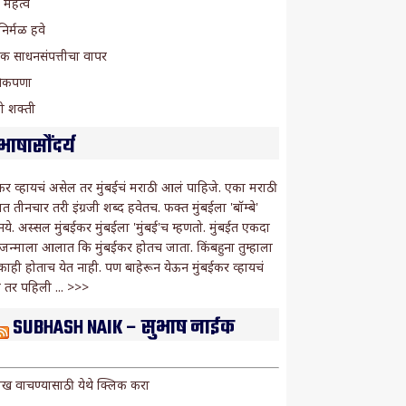
चे महत्व
 निर्मळ हवे
गिक साधनसंपत्तीचा वापर
ाणिकपणा
ेची शक्ती
भाषासौंदर्य
कर व्हायचं असेल तर मुंबईचं मराठी आलं पाहिजे. एका मराठी
ात तीनचार तरी इंग्रजी शब्द हवेतच. फक्त मुंबईला 'बॉम्बे'
 नये. अस्सल मुंबईकर मुंबईला 'मुंबई'च म्हणतो. मुंबईत एकदा
ी जन्माला आलात कि मुंबईकर होतच जाता. किंबहुना तुम्हाला
 काही होताच येत नाही. पण बाहेरून येऊन मुंबईकर व्हायचं
 तर पहिली ...
>>>
SUBHASH NAIK – सुभाष नाईक
लेख वाचण्यासाठी
येथे क्लिक करा