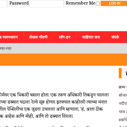
Password
Remember Me
ख व्यवस्थापन
लेखक नोंदणी
लॉग-इन
जाहिरात करा
संपर्क
हसून-हसून
प्रारब
्लॅटफॉर्मवर एक भिकारी बसला होता. एक तरुण अधिकारी तिकडून चालला
सोना
्वेच्या डब्यात चढला. रेल्वे सुरू होणार इतक्यात काहीतरी त्याच्या मनात
नदीप
बोधकथा
्यातील पेन्सिलींचा एक जुडगा उचलला आणि म्हणाला, ‘हं, आता ठीक
भाव त
ावसायिक आहेस आणि मीही, आणि तो डब्यात शिरला.
स्वाभ