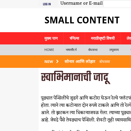
Username or E-mail
LOG IN
SMALL CONTENT
मुख्य पान
चॅनेल्स
मराठीसृष्टी विषयी
ले
HOME
भाषासौंदर्य
बोधकथा
लघुकाव्य
सोनार आणि लोहार
NEW
बोधकथा
स्वाभिमानाची जादू
नदीपार
बोधकथा
भाव तेथे देव
बोधकथा
पुढ्यात पेन्सिलींचे जुडगे आणि कटोरा घेऊन रेल्वे फ
स्वाभिमानाची जादू
बोधकथा
होता. त्याने त्या कटोर्‍यात दोन रुपये टाकले आणि तो रेल
प्रारब्ध बदलण्याचं सामर्थ्य इष्टदैवतेत आहे
आले. तो झटकन त्या भिकार्‍याजवळ गेला. त्याच्या पुढ
आहे. जेवढे पैसे तेवढ्याच पेन्सिली. शेवटी तूही व्य