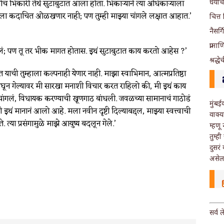
ोच भिकारी तेथे सुटाबुटात आला होता. भिकार्‍याने त्या अधिकार्‍याला
धैर्या
मला कदाचित ओळखणार नाही; पण तुम्ही माझ्या चांगले लक्षात आहात.’
चित्त
नैसर्
प्राम
ं; पण तू तर भीक मागत होतास. इथं सुटाबुटात काय करतो आहेस ?’
श्रद्ध
त याची तुम्हाला कल्पनाही येणार नाही. माझा स्वाभिमान, आत्मप्रतिष्ठा
 निघून गेल्यावर मी सारखा मनाशी विचार करत राहिलो की, मी इथं काय
ंगलं, विधायक करण्याची खूणगाठ बांधली. जवळच्या सामानाचं गाठोडं
मुंबई
ं मानानं आलो आहे. मला नवीन दृष्टी दिल्याबद्दल, माझ्या स्वत्त्वाची
वाक्य
्या प्रसंगामुळे माझे आयुष्य बदलून गेले.’
म्हणू
तुम्ह
दुसरं
असेल
सर्व 