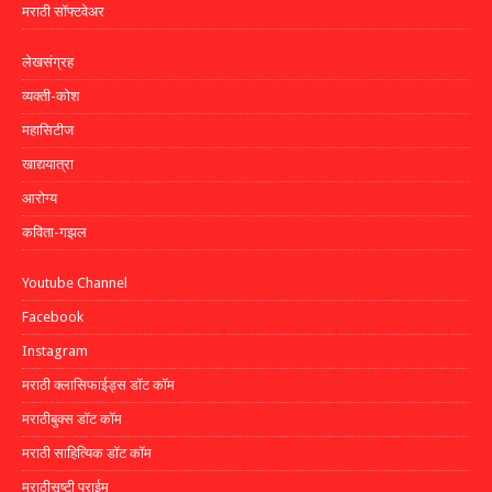
मराठी सॉफ्टवेअर
लेखसंग्रह
व्यक्ती-कोश
महासिटीज
खाद्ययात्रा
आरोग्य
कविता-गझल
Youtube Channel
Facebook
Instagram
मराठी क्लासिफाईड्स डॉट कॉम
मराठीबुक्स डॉट कॉम
मराठी साहित्यिक डॉट कॉम
मराठीसृष्टी प्राईम