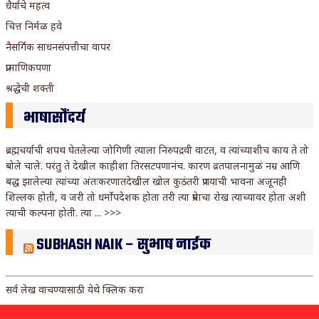
धैर्याचे महत्व
चित्त निर्मळ हवे
नैसर्गिक साधनसंपत्तीचा वापर
प्रामाणिकपणा
श्रद्धेची शक्ती
भाषासौंदर्य
ब्रह्मचर्याची शपथ घेतलेल्या जोगिणी त्याला निरुपद्रवी वाटत, व त्यांच्याशीच काय ते तो
बोले चाले. परंतु ते देखील काहीशा तिरसटपणानंच. कारण व्रतपालनामुळं नम्र आणि
बद्ध झालेल्या त्यांच्या अंतःकरणातदेखील खोल कुठंतरी प्रणयाची भावना अजूनही
शिल्लक होती, व जरी तो धर्मोपदेशक होता तरी त्या प्रेमाचा रोख त्याच्यावर होता अशी
त्याची कल्पना होती. त्या ...
>>>
SUBHASH NAIK – सुभाष नाईक
सर्व लेख वाचण्यासाठी
येथे क्लिक करा