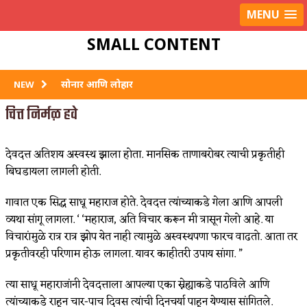
Username or E-mail
LOG IN
MENU
Password
SMALL CONTENT
Remember Me
Lost Password
सोनार आणि लोहार
NEW
चित्त निर्मळ हवे
नदीपार
भाव तेथे देव
देवदत्त अतिशय अस्वस्थ झाला होता. मानसिक ताणाबरोबर त्याची प्रकृतीही
स्वाभिमानाची जादू
बिघडायला लागली होती.
प्रारब्ध बदलण्याचं सामर्थ्य इष्टदैवतेत आहे
गावात एक सिद्ध साधू महाराज होते. देवदत्त त्यांच्याकडे गेला आणि आपली
व्यथा सांगू लागला. ‘ ‘महाराज, अति विचार करून मी त्रासून गेलो आहे. या
विचारांमुळे रात्र रात्र झोप येत नाही त्यामुळे अस्वस्थपणा फारच वाढतो. आता तर
प्रकृतीवरही परिणाम होऊ लागला. यावर काहीतरी उपाय सांगा. ”
त्या साधू महाराजांनी देवदत्ताला आपल्या एका स्नेह्याकडे पाठविले आणि
त्यांच्याकडे राहून चार-पाच दिवस त्यांची दिनचर्या पाहून येण्यास सांगितले.