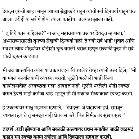
देवदत्त गुरुंची आज्ञा मानून त्याच्या स्नेह्यांकडे राहून त्यांची सर्व दिनचर्या पाहून परत
आला. तरीही या सर्व गोष्टींचा त्याला कांहीच . उलगडा झाला नाही.
‘ ‘तू तिथे काय पाहिलंस?” या साधू महाराजांच्या प्रश्नावर देवदत्त म्हणाला, ‘
अभ्यासण्यासारखी तुमच्या स्नेह्यांची दिनचर्या नाही. ते रात्री सर्व भांडी धुतात आणि
रात्रभर त्यांच भांड्यांवर थोडीशी धूळ बसली असेल म्हणून सकाळी पुन्हा ती सर्व
भांडी धुऊन काढतात.
मी जरा आश्चर्यानेच त्यांना या प्रकाराबद्दल विचारले? तेव्हा त्यांनी उत्तर दिले, ‘ ‘मी
या मंगल कार्यालयाची व्यवस्था बघतो. धुळीने भरलेली भांडी किंवा
कार्यालयातील अस्वच्छता मला आवडत नाही. धुळीने भरलेली भांडी स्वच्छ’
करून ठेवणे माझे कर्तव्य आहे. म्हणून ती मी सकाळ संध्याकाळ स्वच्छ करतो.
हे ऐकल्यावर साधू महाराज म्हणाले, ‘ ‘देवदत्ता, जे पाहायला हवं, समजून
घ्यायला हवं ते तू समजून नाही घेतलंस. अरे, चित्त निर्मळ तर सुखच सुख. ”
तात्पर्य : रात्री झोपताना आणि सकाळी उठल्यावर प्रथम मनातील जाळी जळमटं
काढून मन स्वच्छ करून रात्रीला आणि दिवसाला सुरुवात करावी.