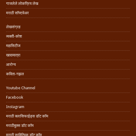
गाजलेले लोकप्रिय लेख
मराठी सॉफ्टवेअर
लेखसंग्रह
व्यक्ती-कोश
महासिटीज
खाद्ययात्रा
आरोग्य
कविता-गझल
Youtube Channel
Facebook
Instagram
मराठी क्लासिफाईड्स डॉट कॉम
मराठीबुक्स डॉट कॉम
मराठी साहित्यिक डॉट कॉम