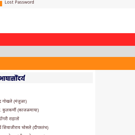
Lost Password
भाषासौंदर्य
द गोखले (मंजुळा)
ए. कुलकर्णी (काजळमाया)
ोंगरी राहातो
ार्य शिवाजीराव भोसले (दीपस्तंभ)