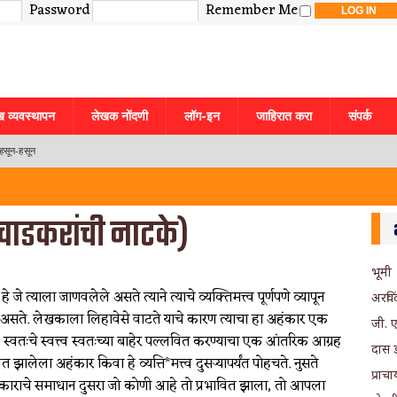
Password
Remember Me
ख व्यवस्थापन
लेखक नोंदणी
लॉग-इन
जाहिरात करा
संपर्क
हसून-हसून
िरवाडकरांची नाटके)
भूमी
त्याला जाणवलेले असते त्याने त्याचे व्यक्तिमत्त्व पूर्णपणे व्यापून
अरविं
असते. लेखकाला लिहावेसे वाटते याचे कारण त्याचा हा अहंकार एक
जी. 
बोधकथा
तःचे स्वत्त्व स्वतःच्या बाहेर पल्लवित करण्याचा एक आंतरिक आग्रह
दास ड
ालेला अहंकार किवा हे व्यत्ति*मत्त्व दुसर्‍यापर्यंत पोहचते. नुसते
प्राच
अहंकाराचे समाधान दुसरा जो कोणी आहे तो प्रभावित झाला, तो आपला