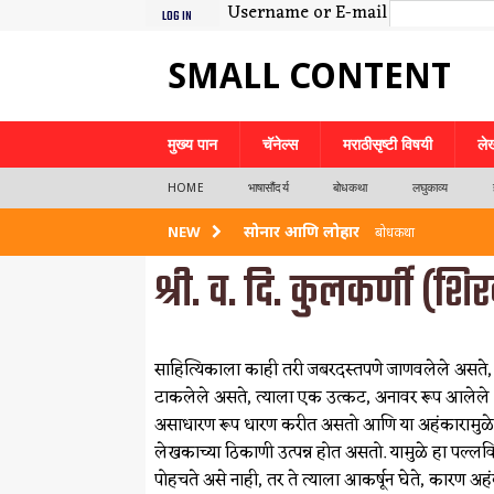
Username or E-mail
LOG IN
SMALL CONTENT
मुख्य पान
चॅनेल्स
मराठीसृष्टी विषयी
ले
HOME
भाषासौंदर्य
बोधकथा
लघुकाव्य
सोनार आणि लोहार
NEW
बोधकथा
श्री. व. दि. कुलकर्णी (श
नदीपार
बोधकथा
भाव तेथे देव
बोधकथा
साहित्यिकाला काही तरी जबरदस्तपणे जाणवलेले असते, हे जे 
स्वाभिमानाची जादू
बोधकथा
टाकलेले असते, त्याला एक उत्कट, अनावर रूप आलेले 
प्रारब्ध बदलण्याचं सामर्थ्य इष्टदैवतेत आहे
असाधारण रूप धारण करीत असतो आणि या अहंकारामुळे स्व
लेखकाच्या ठिकाणी उत्पन्न होत असतो. यामुळे हा पल्लवित झ
पोहचते असे नाही, तर ते त्याला आकर्षून घेते, कारण 