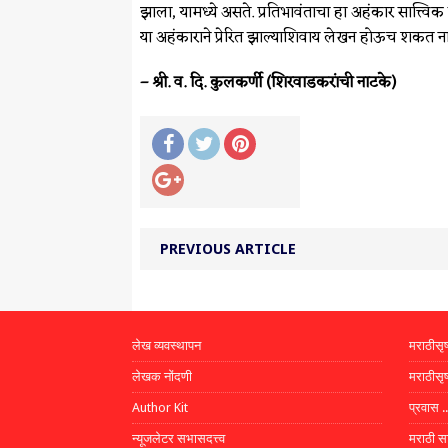
झाला, यामध्ये असते. प्रतिभावंताचा हा अहंकार सात्त्वि
या अहंकाराने प्रेरित झाल्याशिवाय लेखन होऊच शकत ना
– श्री. व. दि. कुलकर्णी (शिरवाडकरांची नाटके)
PREVIOUS ARTICLE
लेख व्यवस्थापन
मराठीसृष
लेखक नोंदणी
मराठीसृष
Author Kit
प्रवास .
न्यूजलेटर सभासदत्त्व
मराठी स