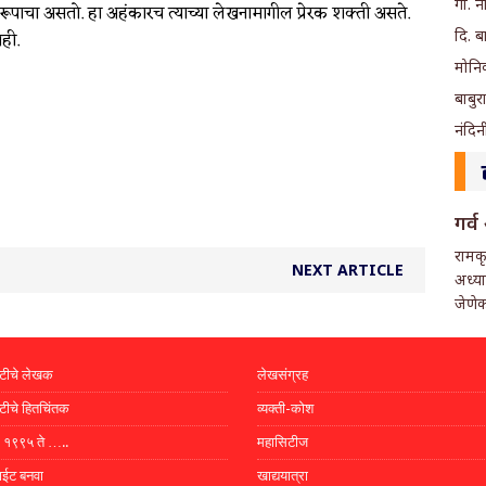
गो. न
क रूपाचा असतो. हा अहंकारच त्याच्या लेखनामागील प्रेरक शक्ती असते.
दि. 
ही.
मोनिक
बाबुर
नंदिन
गर्
रामकृ
NEXT ARTICLE
अध्य
जेणेक
्टीचे लेखक
लेखसंग्रह
्टीचे हितचिंतक
व्यक्ती-कोश
. १९९५ ते …..
महासिटीज
ाईट बनवा
खाद्ययात्रा