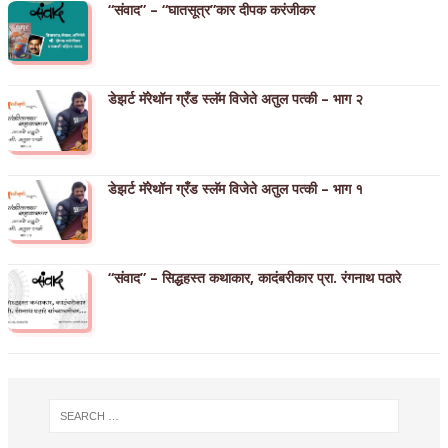
“संवाद” – “घातसूत्र”कार दीपक करंजीकर
डेझर्ट मॅरेथॉन ग्रँड स्लॅम विजेते अतुल पत्की – भाग २
डेझर्ट मॅरेथॉन ग्रँड स्लॅम विजेते अतुल पत्की – भाग १
“संवाद” – सिद्धहस्त कथाकार, कादंबरीकार प्रा. रंगनाथ पठारे