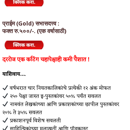
प्राईम (Gold) सभासदत्त्व :
फक्त रु.५००/-. (एक वर्षासाठी)
दररोज एक कटिंग चहापेक्षाही कमी पैशात !
याशिवाय….
वर्षभरात चार नियतकालिकांचे प्रत्येकी १२ अंक मोफत
२५० पेक्षा जास्त इ-पुस्तकांवर ५०% पर्यंत सवलत
नामवंत लेखकांच्या आणि प्रकाशकांच्या छापील पुस्तकांवर
२०% ते ३५% सवलत
प्रकाशनपूर्व विशेष सवलती
साहित्यिकांच्या मुलाखतीं आणि पॉडकास्ट