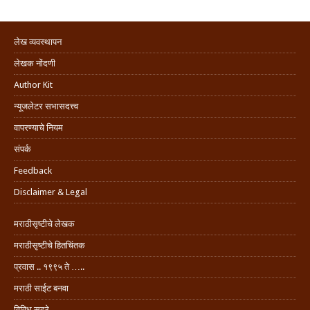
लेख व्यवस्थापन
लेखक नोंदणी
Author Kit
न्यूजलेटर सभासदत्त्व
वापरण्याचे नियम
संपर्क
Feedback
Disclaimer & Legal
मराठीसृष्टीचे लेखक
मराठीसृष्टीचे हितचिंतक
प्रवास .. १९९५ ते …..
मराठी साईट बनवा
विविध सदरे