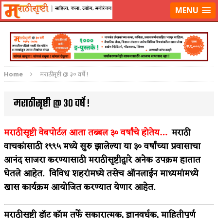
लॉग-इन करा
|
लेखक नोंदणी करा
MENU
Home
मराठीसृष्टी @ ३० वर्षे !
मराठीसृष्टी @ ३० वर्षे !
मराठीसृष्टी वेबपोर्टल आता तब्बल ३० वर्षांचे होतेय…
मराठी
वाचकांसाठी १९९५ मध्ये सुरु झालेल्या या ३० वर्षांच्या प्रवासाचा
आनंद साजरा करण्यासाठी मराठीसृष्टीद्वारे अनेक उपक्रम हातात
घेतले आहेत. विविध शहरांमध्ये तसेच ऑनलाईन माध्यमांमध्ये
खास कार्यक्रम आयोजित करण्यात येणार आहेत.
मराठीसृष्टी डॉट कॉम तर्फे सकारात्मक, ज्ञानवर्धक, माहितीपूर्ण